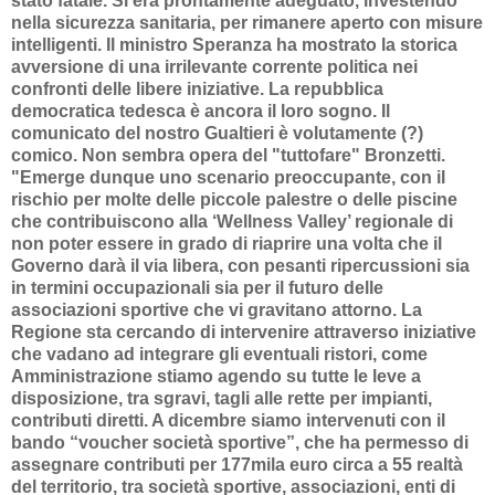
stato fatale. Si era prontamente adeguato, investendo
nella sicurezza sanitaria, per rimanere aperto con misure
intelligenti. Il ministro Speranza ha mostrato la storica
avversione di una irrilevante corrente politica nei
confronti delle libere iniziative. La repubblica
democratica tedesca è ancora il loro sogno. Il
comunicato del nostro Gualtieri è volutamente (?)
comico. Non sembra opera del "tuttofare" Bronzetti.
"Emerge dunque uno scenario preoccupante, con il
rischio per molte delle piccole palestre o delle piscine
che contribuiscono alla ‘Wellness Valley’ regionale di
non poter essere in grado di riaprire una volta che il
Governo darà il via libera, con pesanti ripercussioni sia
in termini occupazionali sia per il futuro delle
associazioni sportive che vi gravitano attorno. La
Regione sta cercando di intervenire attraverso iniziative
che vadano ad integrare gli eventuali ristori, come
Amministrazione stiamo agendo su tutte le leve a
disposizione, tra sgravi, tagli alle rette per impianti,
contributi diretti. A dicembre siamo intervenuti con il
bando “voucher società sportive”, che ha permesso di
assegnare contributi per 177mila euro circa a 55 realtà
del territorio, tra società sportive, associazioni, enti di