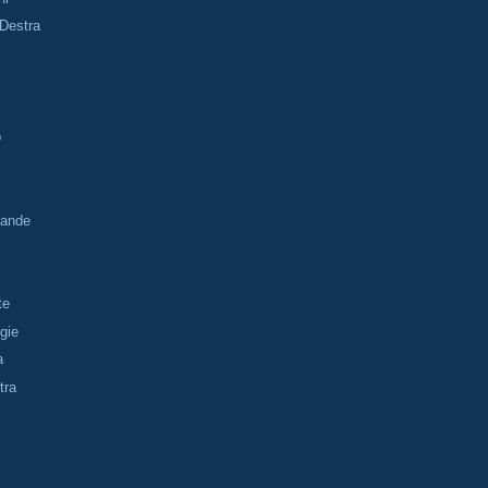
 Destra
o
tande
te
gie
a
tra