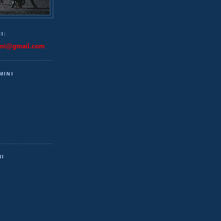
I:
ini@gmail.com
MINI
NI