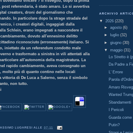
 dovevamo vincere ? Il risveglio, dopo la prima
e, post referendaria, è stato amaro. Lo si avvertiva
gital creators, droni del giornalismo che
ARCHIVIO ARTIC
ando. In particolare dopo la strage stradale del
▼
2026
(220)
nico, i creatori digitali, ingaggiati dalla
►
agosto
(6)
a alla Schlein, erano impegnati a nascondere il
►
luglio
(32)
e cambiamento, dovuto all'ennesimo delitto
ittadino riconosciuto (erroneamente) italiano. Si
►
giugno
(30)
edo, iniettato da un referendum condotto male
▼
maggio
(31)
verno e trasformato a sinistra in vili attentati alla
Lo Stretto è (
particolare all'autonomia della magistratura. La
Da Padre a Fi
a, nel rapido cambiamento, aveva consegnato un
, molto più di quanto contino nelle locali
L' Errore
a vittoria di De Luca a Salerno, senza il simbolo
Parola d'Ordi
anto, non tutto.
Amaro Risveg
i
Wanted Trum
Sbandamenti
I Pericoli
Guarda come 
Putin?
ASSIMO LUGARESI
ALLE
07:11
Stragi e Lesio