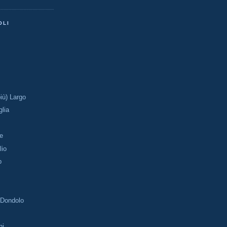
OLI
più) Largo
glia
ne
lio
p
Dondolo
ni