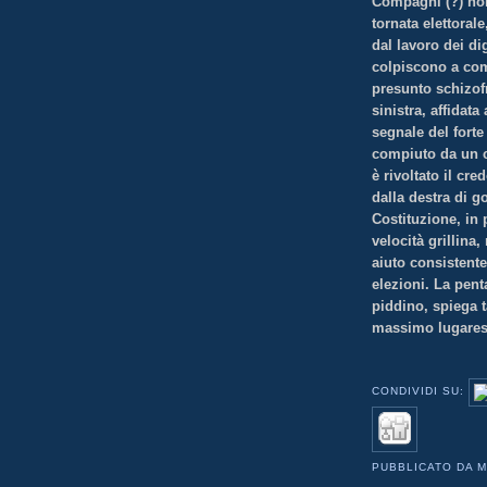
Compagni (?) non
tornata elettoral
dal lavoro dei di
colpiscono a com
presunto schizofre
sinistra, affidat
segnale del fort
compiuto da un c
è rivoltato il cr
dalla destra di go
Costituzione, in 
velocità grillin
aiuto consistente
elezioni. La pent
piddino, spiega t
massimo lugares
CONDIVIDI SU:
PUBBLICATO DA
M