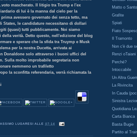
..voto mascherato. Il litigio tra Trump e l'ex
Matto o Sant
iardario di lui è la manna dal cielo per la
Grafite
e prima avessero governato dei senza tetto, ma
Spiati
i States, le candidature necessitano di dollari
giti (quasi) tutti pubblicamente. Noi siamo
Fiato Sospes
i della verità. Detto questo, nell'edizione del blog
Il Tramonto
ffermare e sperare che la sfida tra Truymp e Musk
Non c'è due s
lema per la nostra Ducetta, arrivata ai
n Donaldone solo attraverso i buoni uffici del
Renzi oTaiani
n. Sulla molto improbabile segretaria non
Perchè?
zionare nemmeno un trafiletto
Intoccabile
opo la sconfitta referendaria, verrà richiamata la
Un Altra Guer
si
La Rivincita
In Cauda (po
Sinistra Lezio
Quotidiana Le
Carta Bianca
Basta Bugie
ASSIMO LUGARESI
ALLE
07:14
Partito al Trai