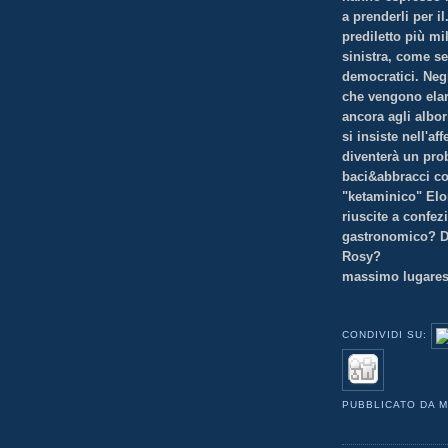
a prenderli per il
prediletto più mil
sinistra, come s
democratici. Negl
che vengono elar
ancora agli albor
si insiste nell'a
diventerà un prob
baci&abbracci co
"ketaminico" Elo
riuscite a confe
gastronomico?
D
Rosy?
massimo lugare
CONDIVIDI SU:
PUBBLICATO DA
M