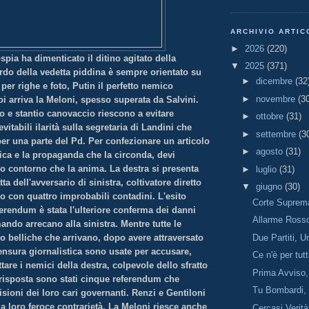
ARCHIVIO ARTIC
►
2026
(220)
ia ha dimenticato il ditino agitato della
▼
2025
(371)
rdo della vedetta piddina è sempre orientato su
►
dicembre
(32
per righe e foto, Putin il perfetto nemico
►
novembre
(3
oi arriva la Meloni, spesso superata da Salvini.
o e stantio canovaccio riescono a evitare
►
ottobre
(31)
vitabili ilarità sulla segretaria di Landini che
►
settembre
(3
 per una parte del Pd. Per confezionare un articolo
►
agosto
(31)
tica e la propaganda che la circonda, devi
do contorno che la anima. La destra si presenta
►
luglio
(31)
a dell'avversario di sinistra, coltivatore diretto
▼
giugno
(30)
o con quattro improbabili contadini. L'esito
Corte Suprem
ferendum è stata l'ulteriore conferma dei danni
Allarme Ross
ando arrecano alla sinistra. Mentre tutte le
Due Partiti, U
 o belliche che arrivano, dopo avere attraversato
censura giornalistica sono usate per accusare,
Ce n'è per tutt
ttare i nemici della destra, colpevole dello sfratto
Prima Avviso, 
risposta sono stati cinque referendum che
Tu Bombardi, 
sioni dei loro cari governanti. Renzi e Gentiloni
a loro feroce contrarietà. La Meloni riesce anche
Cercasi Verità