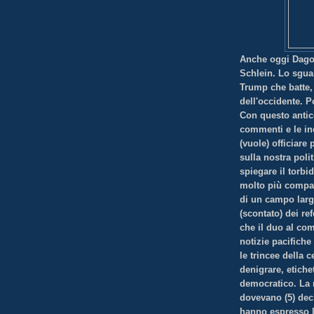
Anche oggi Dagosp
Schlein. Lo sgua
Trump che batte, 
dell'occidente. P
Con questo antic
commenti e le ine
(vuole) officiare
sulla nostra poli
spiegare il torbi
molto più compatt
di un campo larg
(scontato) dei re
che il duo al com
notizie pacifiche
le trincee della 
denigrare, etiche
democratico. La 
dovevano (5) deci
hanno espresso l