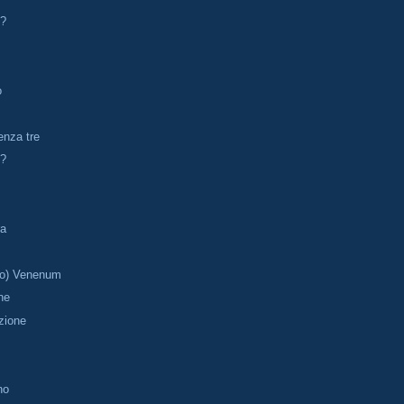
o?
o
enza tre
 ?
ra
co) Venenum
ne
zione
no