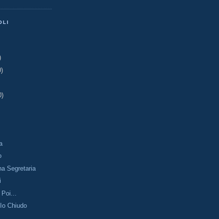
OLI
)
0)
0)
a
o
na Segretaria
i
Poi...
Io Chiudo