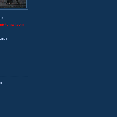
I:
ini@gmail.com
MINI
NI