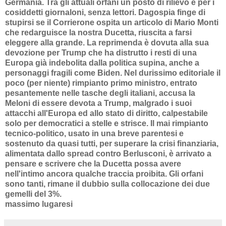
Germania. Tra gli attuali orfani un posto di rilievo è per i
cosiddetti giornaloni, senza lettori. Dagospia finge di
stupirsi se il Corrierone ospita un articolo di Mario Monti
che redarguisce la nostra Ducetta, riuscita a farsi
eleggere alla grande. La reprimenda è dovuta alla sua
devozione per Trump che ha distrutto i resti di una
Europa già indebolita dalla politica supina, anche a
personaggi fragili come Biden. Nel durissimo editoriale il
poco (per niente) rimpianto primo ministro, entrato
pesantemente nelle tasche degli italiani, accusa la
Meloni di essere devota a Trump, malgrado i suoi
attacchi all'Europa ed allo stato di diritto, calpestabile
solo per democratici a stelle e strisce. Il mai rimpianto
tecnico-politico, usato in una breve parentesi e
sostenuto da quasi tutti, per superare la crisi finanziaria,
alimentata dallo spread contro Berlusconi, è arrivato a
pensare e scrivere che la Ducetta possa avere
nell'intimo ancora qualche traccia proibita. Gli orfani
sono tanti, rimane il dubbio sulla collocazione dei due
gemelli del 3%.
massimo lugaresi