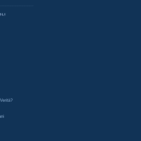
OLI
Verità?
ani