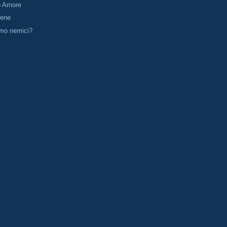
o Amore
bene
mo nemici?