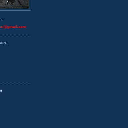
I:
ini@gmail.com
MINI
NI