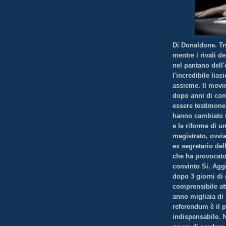
Di Donaldone. Tru
mentre i rivali de
nel pantano dell'
l'incredibile lia
assieme. Il movim
dopo anni di cont
essere testimone a
hanno cambiato n
e le riforme di 
magistrato, ovvi
ex segretario del
che ha provocato
convinto Si. Agg
dopo 3 giorni di
comprensibile at
anno migliaia di 
referendum è il 
indispensabile. N