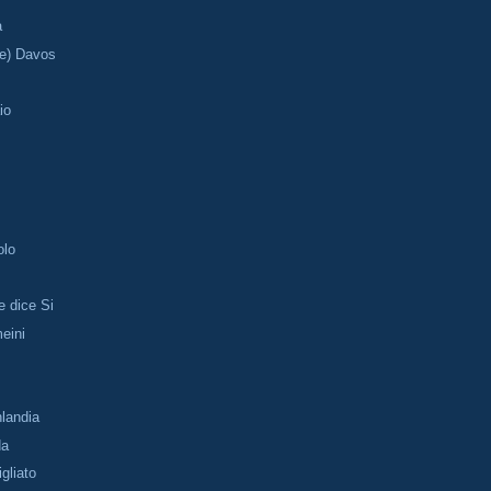
a
e) Davos
io
olo
e dice Si
eini
landia
da
gliato