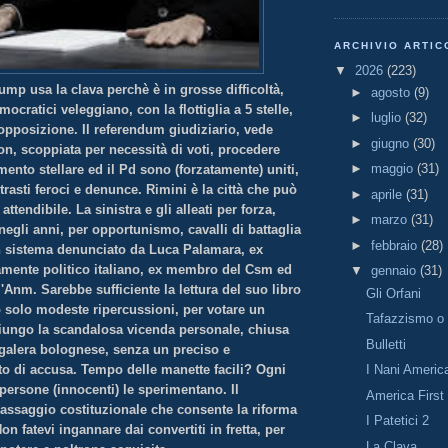
ARCHIVIO ARTIC
▼
2026
(223)
mp usa la clava perchè è in grosse difficoltà,
►
agosto
(9)
mocratici veleggiano, con la flottiglia a 5 stelle,
►
luglio
(32)
opposizione. Il referendum giudiziario, vede
►
giugno
(30)
sion, scoppiata per necessità di voti, procedere
►
maggio
(31)
ento stellare ed il Pd sono (forzatamente) uniti,
rasti feroci e denunce. Rimini è la città che può
►
aprile
(31)
ttendibile. La sinistra e gli alleati per forza,
►
marzo
(31)
egli anni, per opportunismo, cavalli di battaglia
►
febbraio
(28)
un sistema denunciato da Luca Palamara, ex
amente politico italiano, ex membro del Csm ed
▼
gennaio
(31)
l'Anm. Sarebbe sufficiente la lettura del suo libro
Gli Orfani
 solo modeste ripercussioni, per votare un
Tafazzismo o 
iungo la scandalosa vicenda personale, chiusa
Bulletti
 galera bolognese, senza un preciso e
to di accusa. Tempo delle manette facili? Ogni
I Nani Americ
persone (innocenti) le sperimentano. Il
America First
passaggio costituzionale che consente la riforma
I Patetici 2
on fatevi ingannare dai convertiti in fretta, per
La Clava