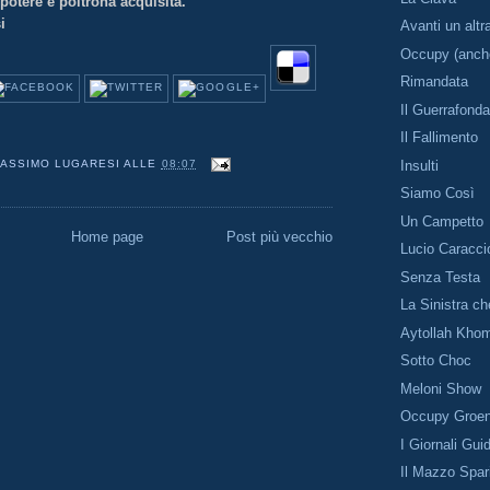
potere e poltrona acquisita.
i
Avanti un altr
Occupy (anch
Rimandata
Il Guerrafonda
Il Fallimento
Insulti
ASSIMO LUGARESI
ALLE
08:07
Siamo Così
Un Campetto
Home page
Post più vecchio
Lucio Caracci
Senza Testa
La Sinistra ch
Aytollah Khom
Sotto Choc
Meloni Show
Occupy Groen
I Giornali Gui
Il Mazzo Spari