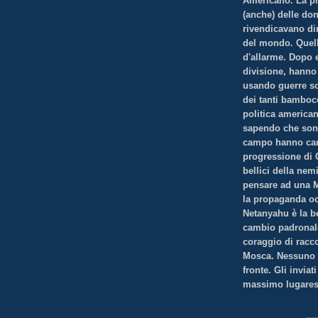
A
mericano. La pr
(anche) delle don
rivendicavano dir
del mondo. Quel
d'allarme. Dopo e
divisione, hanno
usando guerre so
dei tanti bambocc
politica america
sapendo che sono 
campo hanno camb
progressione di C
bellici della nem
pensare ad una M
la propaganda occ
Netanyahu è la b
cambio padronale
coraggio di racco
Mosca. Nessuno la
fronte. Gli invia
massimo lugares