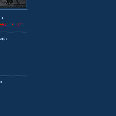
I:
ini@gmail.com
MINI
NI