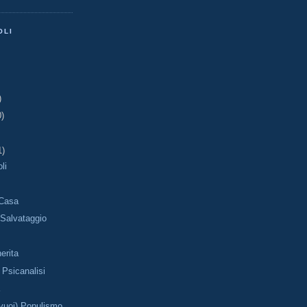
OLI
)
0)
1)
li
 Casa
 Salvataggio
erita
a Psicanalisi
a
vuoi) Populismo