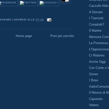
Cazzullo Aldo
A Domani
I Tramonti
ASSIMO LUGARESI
ALLE
07:16
Complotti?
Il Martire
Home page
Post più vecchio
Memoria Cort
La Promessa d
L'Opposizione
Ci Ridanno
Anche Oggi
Con Conte o 
Sinner
I Bravi
GattoComunis
Il Ritorno di M
Caporetto
Veleno