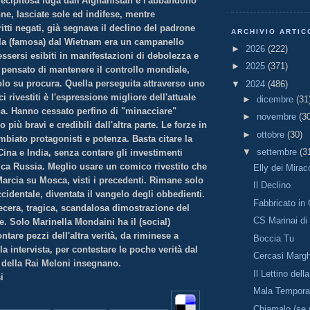
ecipitosa fuga dall'Afghanistan e l'abbandono
ne, lasciate sole ed indifese, mentre
itti negati, già segnava il declino del padrone
ARCHIVIO ARTIC
la (famosa) dal Wietnam era un campanello
►
2026
(222)
ssersi esibiti in manifestazioni di debolezza e
►
2025
(371)
 pensato di mantenere il controllo mondiale,
lo su procura. Quella perseguita attraverso uno
▼
2024
(486)
i rivestiti è l'espressione migliore dell'attuale
►
dicembre
(31
na. Hanno cessato perfino di "minacciare"
►
novembre
(3
più bravi e credibili dall'altra parte. Le forze in
►
ottobre
(30)
iato protagonisti e potenza. Basta citare la
▼
settembre
(3
ina e India, senza contare gli investimenti
ica Russia. Meglio usare un comico rivestito che
Elly dei Miraco
arcia su Mosca, visti i precedenti. Rimane solo
Il Declino
identale, diventata il vangelo degli obbedienti.
Fabbricato in
ecera, tragica, scandalosa dimostrazione del
CS Marinai di
. Solo Marinella Mondaini ha il (social)
ntare pezzi dell'altra verità, da riminese a
Boccia Tu
 intervista, per contestare le poche verità dal
Cercasi Margh
ti della Rai Meloni insegnano.
Il Lettino dell
i
Mala Tempor
Chiamalo (se 