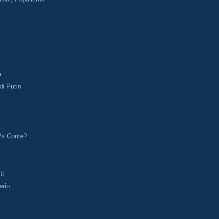
a
i Putin
Vs Conte?
ti
ario