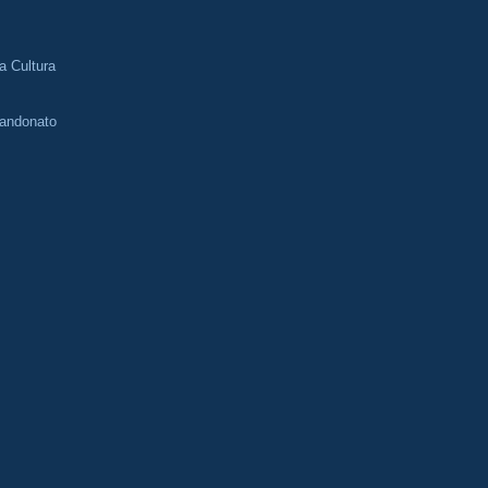
o
la Cultura
bandonato