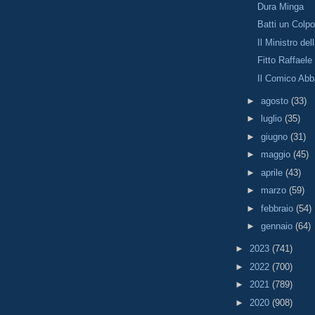
Dura Minga
Batti un Colp
Il Ministro del
Fitto Raffaele
Il Comico Ab
►
agosto
(33)
►
luglio
(35)
►
giugno
(31)
►
maggio
(45)
►
aprile
(43)
►
marzo
(59)
►
febbraio
(54)
►
gennaio
(64)
►
2023
(741)
►
2022
(700)
►
2021
(789)
►
2020
(908)