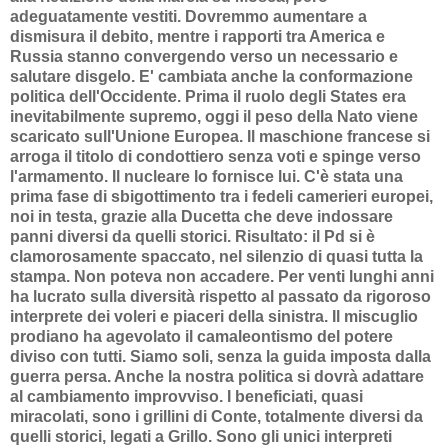
adeguatamente vestiti. Dovremmo aumentare a
dismisura il debito, mentre i rapporti tra America e
Russia stanno convergendo verso un necessario e
salutare disgelo. E' cambiata anche la conformazione
politica dell'Occidente. Prima il ruolo degli States era
inevitabilmente supremo, oggi il peso della Nato viene
scaricato sull'Unione Europea. Il maschione francese si
arroga il titolo di condottiero senza voti e spinge verso
l'armamento. Il nucleare lo fornisce lui. C'è stata una
prima fase di sbigottimento tra i fedeli camerieri europei,
noi in testa, grazie alla Ducetta che deve indossare
panni diversi da quelli storici. Risultato: il Pd si è
clamorosamente spaccato, nel silenzio di quasi tutta la
stampa. Non poteva non accadere. Per venti lunghi anni
ha lucrato sulla diversità rispetto al passato da rigoroso
interprete dei voleri e piaceri della sinistra. Il miscuglio
prodiano ha agevolato il camaleontismo del potere
diviso con tutti. Siamo soli, senza la guida imposta dalla
guerra persa. Anche la nostra politica si dovrà adattare
al cambiamento improvviso. I beneficiati, quasi
miracolati, sono i grillini di Conte, totalmente diversi da
quelli storici, legati a Grillo. Sono gli unici interpreti