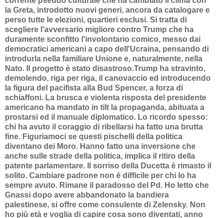
corrente pseudo culturale che ha cambiato il clima con
la Greta, introdotto nuovi generi, ancora da catalogare e
perso tutte le elezioni, quartieri esclusi. Si tratta di
scegliere l'avversario migliore contro Trump che ha
duramente sconfitto l'involontario comico, messo dai
democratici americani a capo dell'Ucraina, pensando di
introdurla nella familiare Unione e, naturalmente, nella
Nato. Il progetto è stato disastroso.Trump ha stravinto,
demolendo, riga per riga, il canovaccio ed introducendo
la figura del pacifista alla Bud Spencer, a forza di
schiaffoni. La brusca e violenta risposta del presidente
americano ha mandato in tilt la propaganda, abituata a
prostarsi ed il manuale diplomatico. Lo ricordo spesso:
chi ha avuto il coraggio di ribellarsi ha fatto una brutta
fine. Figuriamoci se questi pischelli della politica
diventano dei Moro. Hanno fatto una inversione che
anche sulle strade della politica, implica il ritiro della
patente parlamentare. Il sorriso della Ducetta è rimasto il
solito. Cambiare padrone non è difficile per chi lo ha
sempre avuto. Rimane il paradosso del Pd. Ho letto che
Gnassi dopo avere abbandonato la bandiera
palestinese, si offre come consulente di Zelensky. Non
ho più età e voglia di capire cosa sono diventati, anno