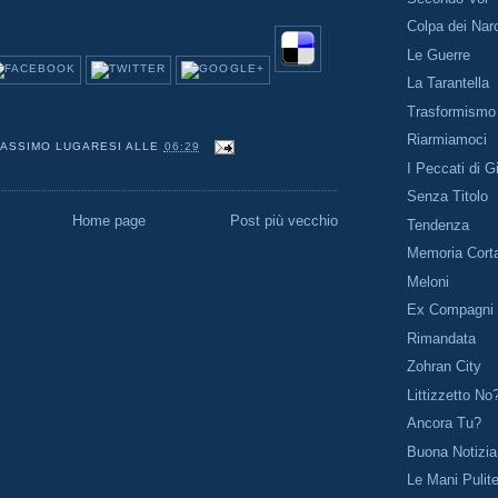
Colpa dei Nar
Le Guerre
La Tarantella
Trasformismo
Riarmiamoci
ASSIMO LUGARESI
ALLE
06:29
I Peccati di G
Senza Titolo
Home page
Post più vecchio
Tendenza
Memoria Cort
Meloni
Ex Compagni
Rimandata
Zohran City
Littizzetto No
Ancora Tu?
Buona Notizia
Le Mani Pulit