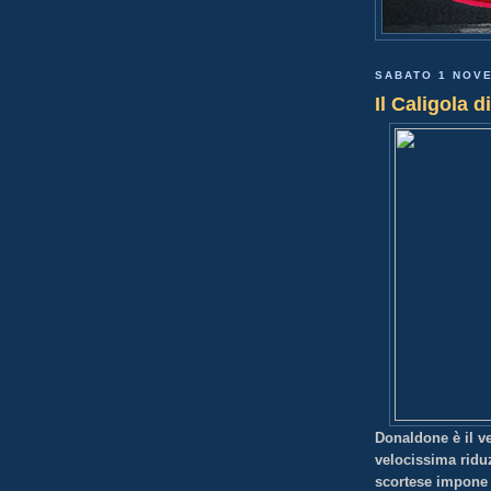
SABATO 1 NOV
Il Caligola 
Donaldone è il v
velocissima riduz
scortese impone 