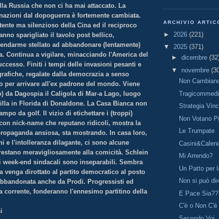
lla Russia che non ci ha mai attaccato. La
 nazioni dal dopoguerra è fortemente cambiata.
ARCHIVIO ARTIC
ente ma silenzioso della Cina ed il reciproco
►
2026
(221)
anno sparigliato il tavolo post bellico,
gendarme stellato ad abbandonare (lentamente)
▼
2025
(371)
a. Continua a vigilare, minacciando l'America del
►
dicembre
(32
cesso. Finiti i tempi delle invasioni pesanti e
▼
novembre
(3
grafiche, regalate dalla democrazia a senso
Non Cambian
o per arrivare all'ex padrone del mondo. Viene
Tragicommed
) da Dagospia il Caligola di Mar-a Lago, luogo
villa in Florida di Donaldone. La Casa Bianca non
Strategia Vin
po da golf. Il vizio di etichettare i (troppi)
Non Votano Pi
con nick-name che reputano ridicoli, mostra la
Le Trumpate
 propaganda ansiosa, sta mostrando. In casa loro,
ni e l'intolleranza dilagante, ci sono alcune
Casini&Calen
prestano meravigliosamente alla comicità. Schlein
Mi Arrendo?
i week-end sindacali sono inseparabili. Sembra
Un Patto per 
ta venga dirottato al partito democratico al posto
Non si può dir
 abbandonata anche da Prodi. Progressisti ed
a corrente, fonderanno l'ennesimo partitino della
E Pace Sia??
C'é o Non C'é
i
Secondo Voi