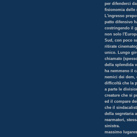
per difenderci da
fisionomia delle
L'ingresso prepot
patto difensivo h
costringendo il 
non solo l'Europ
Sud, con poco suc
ritirate cinemato
unico. Lungo gir
chiamato (spesso
della splendida 
ha nemmeno il cam
nemici dei dem, 
difficoltà che la
a parte le divisio
creature che si 
ed il compare de
che il sindacalis
della segretaria
rearmatori, stess
sinistra.
massimo lugares