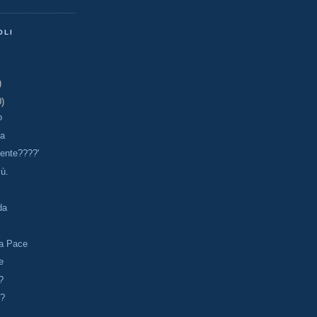
OLI
)
0)
o
ia
cente????'
ù.
da
la Pace
e
?
 ?