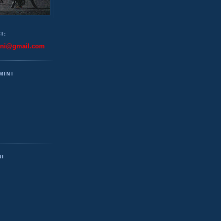
I:
ini@gmail.com
MINI
NI