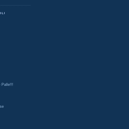
OLI
Palle!!!
o
se