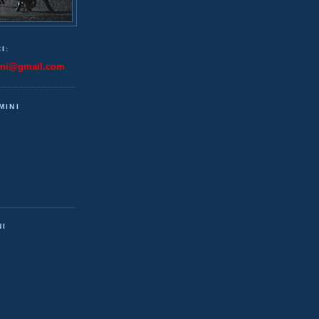
I:
ini@gmail.com
MINI
NI