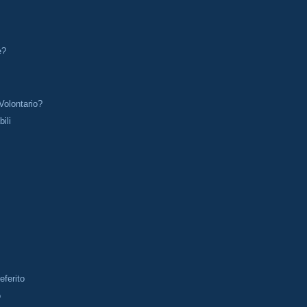
e?
olontario?
ili
eferito
o