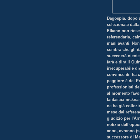
Dagospia, dopo av
selezionate dalla 
Elkann non riesc
referendaria, cal
mani avanti. Non
sembra che gli i
succederà niente,
farà e dirà il Qui
irrecuperabile di
convincenti, ha c
peggiore è del Pd,
professionisti de
al momento favore
fantastici nickna
ne ha già collezi
mese dal referend
giudizio per l'A
notizie dell'oppo
anno, avranno (s
successore di Ma