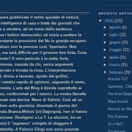
ARCHIVIO ARTIC
ere pubblicato il solito quintale di notizie,
▼
2026
(220)
intelligence di casa o tratte dai giornali che
►
agosto
(6)
e a vendere, ad un mese dalla sentenza
►
luglio
(32)
ma i bollori democratici ed inizia a mettere le
ostante le previsioni del No in grande recupero,
►
giugno
(30)
taliani non la pensino così. Speriamo. Non
►
maggio
(31)
 ma sarà difficile per il governo fare finta. Cosa
►
aprile
(31)
rinale? Il vero pericolo è la netta, forte,
visione, causata da chi, senza argomenti
►
marzo
(31)
ercato e trovato la rissa. L'interpretazione
▼
febbraio
(28)
 diviso e lacerato, spinto dai grillini,
Ancora Tu?
l cambio rapido di opinioni, seguendo il vento,
Sanremo: Che 
vole. L'arte del Blog è dovuta soprattutto ai
me, confezionati per i nemici. La nostra Ducetta
Tre Anni Dop
onati una decina. Meno di Salvini. Così ad un
Mani Avanti
um sulla giustizia, diventato il giorno del
Ancora un Me
rmata Branca-Meloni (cit.Dagospia), non si hanno
Per Fortuna
sizione. Rivolgersi a La 7. Le elezioni, tra un
olo) il "supremo" compito di eleggere il
Si o No?
ttarella. A Palazzo Ghigi non sono previste
Strabismo