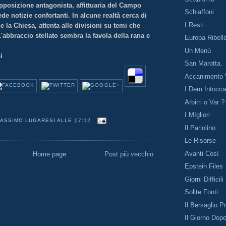
pposizione antagonista, affittuaria del Campo
Schiaffoni
e notizie confortanti. In alcune realtà cerca di
I Resti
 la Chiesa, attenta alle divisioni su temi che
'abbraccio stellato sembra la favola della rana e
Europa Ribell
Un Menù
i
San Marotta.
Accanimento V
I Dem Intoccab
Arbitri o Var ?
I MIgliori
ASSIMO LUGARESI
ALLE
07:12
Il Pariolino
Le Risorse
Avanti Così
Home page
Post più vecchio
Epstein Files
Giorni Difficili
Solite Fonti
Il Bersaglio Pr
Il Giorno Dop