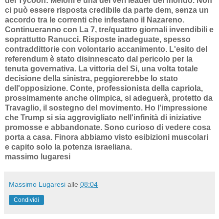
del Tycoon: Meloni è una dei veri leader del mondo. Non
ci può essere risposta credibile da parte dem, senza un
accordo tra le correnti che infestano il Nazareno.
Continueranno con La 7, tre/quattro giornali invendibili e
soprattutto Ranucci. Risposte inadeguate, spesso
contraddittorie con volontario accanimento. L'esito del
referendum è stato disinnescato dal pericolo per la
tenuta governativa. La vittoria del Si, una volta totale
decisione della sinistra, peggiorerebbe lo stato
dell'opposizione. Conte, professionista della capriola,
prossimamente anche olimpica, si adeguerà, protetto da
Travaglio, il sostegno del movimento. Ho l'impressione
che Trump si sia aggrovigliato nell'infinità di iniziative
promosse e abbandonate. Sono curioso di vedere cosa
porta a casa. Finora abbiamo visto esibizioni muscolari
e capito solo la potenza israeliana.
massimo lugaresi
Massimo Lugaresi
alle
08:04
Condividi