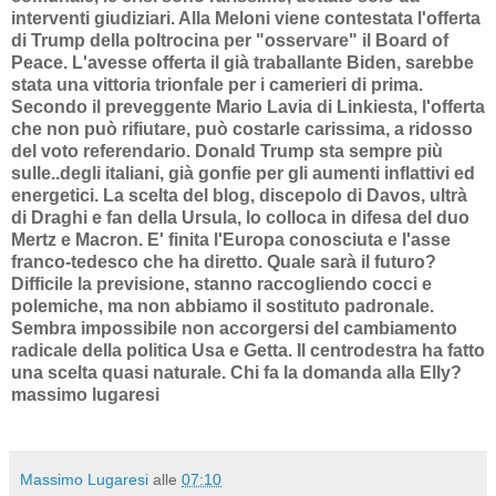
interventi giudiziari. Alla Meloni viene contestata l'offerta
di Trump della poltrocina per "osservare" il Board of
Peace. L'avesse offerta il già traballante Biden, sarebbe
stata una vittoria trionfale per i camerieri di prima.
Secondo il preveggente Mario Lavia di Linkiesta, l'offerta
che non può rifiutare, può costarle carissima, a ridosso
del voto referendario. Donald Trump sta sempre più
sulle..degli italiani, già gonfie per gli aumenti inflattivi ed
energetici. La scelta del blog, discepolo di Davos, ultrà
di Draghi e fan della Ursula, lo colloca in difesa del duo
Mertz e Macron. E' finita l'Europa conosciuta e l'asse
franco-tedesco che ha diretto. Quale sarà il futuro?
Difficile la previsione, stanno raccogliendo cocci e
polemiche, ma non abbiamo il sostituto padronale.
Sembra impossibile non accorgersi del cambiamento
radicale della politica Usa e Getta. Il centrodestra ha fatto
una scelta quasi naturale. Chi fa la domanda alla Elly?
massimo lugaresi
Massimo Lugaresi
alle
07:10