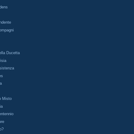
idens
ndente
Compagni
lla Ducetta
isia
sistenza
es
na
o Misto
ia
entennio
pre
o?