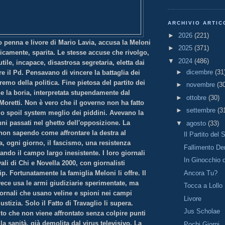
ARCHIVIO ARTIC
►
2026
(221)
o penna e livore di Mario Lavia, accusa la Meloni
►
2025
(371)
icamente, sparita. Le stesse accuse che rivolgo,
▼
2024
(486)
tile, incapace, disastrosa segretaria, eletta dai
►
dicembre
(31
are il Pd. Pensavano di vincere la battaglia dei
remo della politica. Fine pietosa del partito dei
►
novembre
(3
e la boria, interpretata stupendamente dal
►
ottobre
(30)
Moretti. Non è vero che il governo non ha fatto
►
settembre
(3
lo spoil system meglio dei piddini. Avevano la
nni passati nel ghetto dell'opposizione. La
▼
agosto
(33)
 non sapendo come affrontare la destra al
Il Partito del 
, ogni giorno, il fascismo, una resistenza
Fallimento De
ando il campo largo inesistente. I loro giornali
In Ginocchio 
vali di Chi e Novella 2000, con giornalisti
Ancora Tu?
ip. Fortunatamente la famiglia Meloni li offre. Il
ece usa le armi giudiziarie sperimentate, ma
Tocca a Lollo
Giornali che usano veline e spioni nei campi
Livore
iustizia. Solo il Fatto di Travaglio li supera.
Jus Scholae
o che non viene affrontato senza colpire punti
la sanità, già demolita dal virus televisivo. La
Pochi Giorni