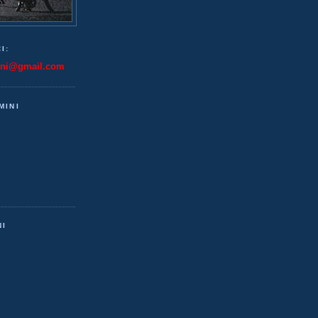
I:
ini@gmail.com
MINI
NI