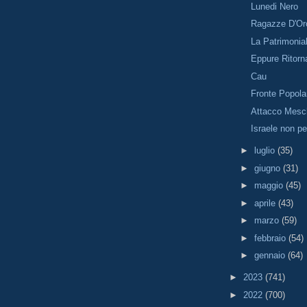
Lunedi Nero
Ragazze D'Or
La Patrimonial
Eppure Ritorn
Cau
Fronte Popola
Attacco Mesc
Israele non p
►
luglio
(35)
►
giugno
(31)
►
maggio
(45)
►
aprile
(43)
►
marzo
(59)
►
febbraio
(54)
►
gennaio
(64)
►
2023
(741)
►
2022
(700)