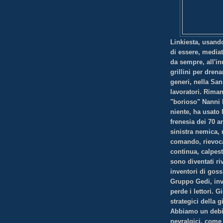
Linkiesta, usand
di essere, mediat
da sempre, all'inu
grillini per dren
generi, nella San
lavoratori. Riman
"borioso" Nanni 
niente, ha usato 
frenesia dei 70 a
sinistra nemica,
comando, rievoca
continua, calpest
sono diventati ri
inventori di goss
Gruppo Gedi, inv
perde i lettori. 
strategici della g
Abbiamo un debit
nevralgici, come 