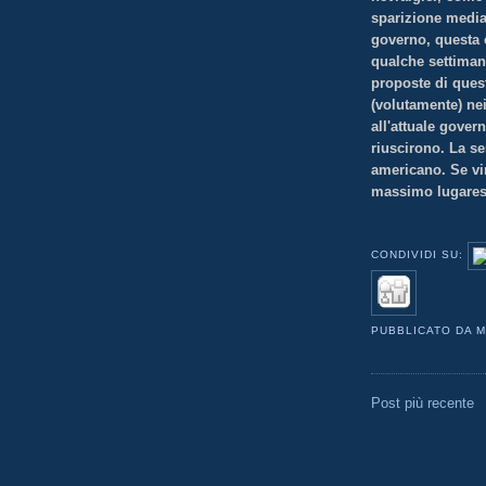
sparizione mediat
governo, questa è
qualche settimana
proposte di ques
(volutamente) ne
all'attuale gove
riuscirono. La s
americano. Se vi
massimo lugares
CONDIVIDI SU:
PUBBLICATO DA
M
Post più recente