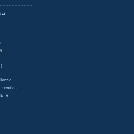
OLI
)
0)
1)
Silenzio
mocratico
da Te