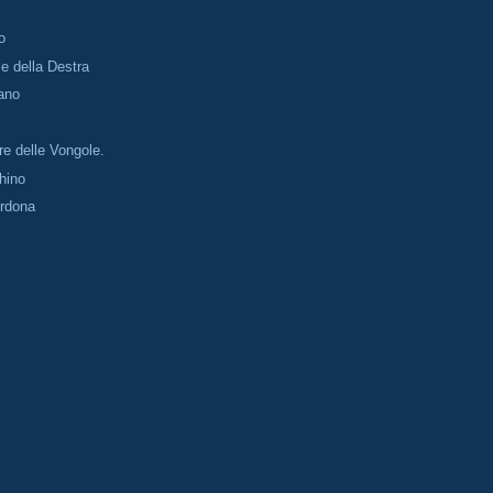
o
e della Destra
ano
re delle Vongole.
hino
erdona