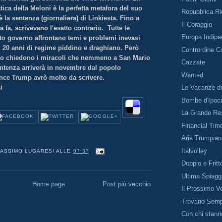
ica della Meloni è la perfetta metafora del suo
Repubblica R
 la sentenza (giornaliera) di Linkiesta. Fino a
Il Coraggio
 fa, scrivevano l'esatto contrario. Tutte le
Europa Indipe
to governo affrontano temi e problemi inevasi
i 20 anni di regime piddino e draghiano. Però
Contrordine 
rno chiedono i miracoli che nemmeno a San Mario
Cazzate
entenza arriverà in novembre dal popolo
Wanted
nce Trump avrò molto da scrivere.
i
Le Vacanze de
Bombe d'Ipocr
La Grande Re
Financial Tim
Aria Trumpia
Italvolley
ASSIMO LUGARESI
ALLE
07:37
Doppio e Fritt
Ultima Spiagg
Home page
Post più vecchio
Il Prossimo V
Trovano Sem
Con chi stann