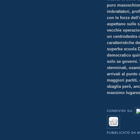
puro masoschismo
imbrattatori, pro
con le forze dell
aspettano sulle 
vecchie operazion
un centrodestra 
caratteristiche d
superba scuola Dc
democratico quint
solo se governi. 
sterminati, usand
arrivati al punto 
maggiori partiti,
sbaglia però, an
massimo lugares
CONDIVIDI SU:
PUBBLICATO DA
M