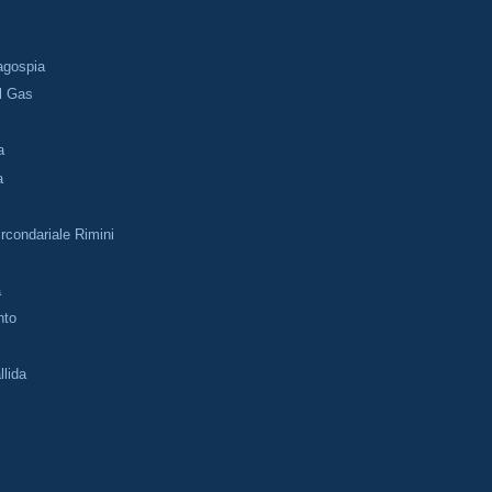
h
Dagospia
l Gas
a
a
rcondariale Rimini
a
nto
llida