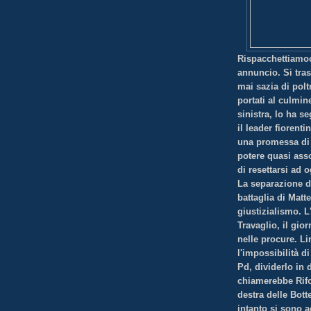
Rispacchettiamoc
annuncio. Si tras
mai sazia di polt
portati al culmine
sinistra, lo ha s
il leader fiorent
una promessa di 
potere quasi ass
di resettarsi ad 
La separazione de
battaglia di Matt
giustizialismo. L
Travaglio, il gio
nelle procure. Li
l'impossibilità d
Pd, dividerlo in 
chiamerebbe Rifor
destra delle Bott
intanto si sono 