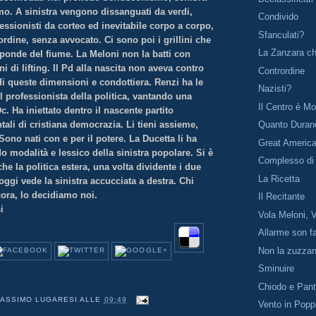
. A sinistra vengono dissanguati da verdi,
Condivido
fessionisti da corteo ed inevitabile corpo a corpo,
Sfanculati?
'ordine, senza avvocato. Ci sono poi i grillini che
La Zanzara c
sponde del fiume. La Meloni non la batti con
i di lifting. Il Pd alla nascita non aveva contro
Contrordine
di queste dimensioni e condottiera. Renzi ha le
Nazisti?
el professionista della politica, vantando una
Il Centro è Mo
. Ha iniettato dentro il nascente partito
ali di cristiana democrazia. Li tieni assieme,
Quanto Duran
Sono nati con e per il potere. La Ducetta li ha
Great Americ
o modalità e lessico della sinistra popolare. Si è
Complesso di 
che la politica estera, una volta dividente i due
La Ricetta
 oggi vede la sinistra accucciata a destra. Chi
cora, lo decidiamo noi.
Il Recitante
i
Vola Meloni, 
Allarme son fa
Non la zuzza
Sminuire
Chiodo e Pant
ASSIMO LUGARESI
ALLE
09:49
Vento in Pop