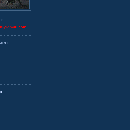
I:
ini@gmail.com
MINI
NI