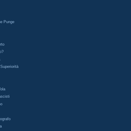
he Punge
rto
o?
a
Superiorità
Vola
scisti
no
ografo
pa