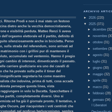
ARCHIVIO ARTIC
►
2026
(220)
i. Ritorna Prodi e non è mai stato un festoso
▼
2025
(371)
cina dietro anche la vecchia
democristianeria,
►
dicembre
(32
rone e visibilità perduta. Matteo Renzi li aveva
►
novembre
(3
 dell'orgasmo elettorale ed il partito, definito di
eguito silenziosamente anche in bicicletta. Perso
►
ottobre
(31)
ino, sulla strada del referendum, sono arrivati ad
►
settembre
(3
matrimonio con i grillini pur di mantenere il
►
agosto
(31)
oluto, accumulato nel ventennio. Hanno il pregio
ogni cambio di interessi, dimenticando il passato.
►
luglio
(31)
lle carriere giudiziarie era uno dei cavalli di
►
giugno
(30)
eo che ha provato sulla pelle il timer del
►
maggio
(32)
'insignificante segretaria ha come maestro
►
aprile
(31)
rnalista che indovina, prima di tutti, cosa accade
nkiesta persegue questa linea, vista
►
marzo
(31)
i raggiungere in volo la Ducetta. Spacchettare il
►
febbraio
(28)
due partiti, completamente diversi. Uno si
▼
gennaio
(34)
mista ed ha già il giornale pronto. Il tentativo, a
I Liberatori
eghe Oscure, per riacquistare i voti centristi che
accomodati nel proficuo berlusconismo, sembra
Declassificati