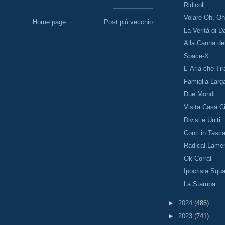
Ridicoli
Volare Oh, O
Home page
Post più vecchio
La Verità di 
Alla Canna de
Space-X
L' Aria che Tir
Famiglia Larg
Due Mondi
Visita Casa Ci
Divisi e Uniti
Conti in Tasc
Radical Lame
Ok Corral
Ipocrisia Squa
La Stampa
►
2024
(486)
►
2023
(741)