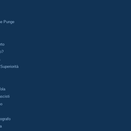
he Punge
rto
o?
a
Superiorità
Vola
scisti
no
ografo
pa