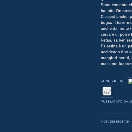
Sono convinto ch
ha tutto l'intere
Cesserà anche qu
bugia. Il terrore 
anche da molto l
cercare di porre 
Netan, sa benissm
Palestina è un p
uccidendo fino ag
maggiori partiti
massimo lugares
CONDIVIDI SU:
PUBBLICATO DA
M
Post più recente