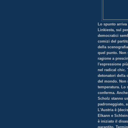
Lo spunto arriva 
Linkiesta, sul pe
democratici semb
comizi del partit
della scenografia
quel punto. Non s
ragione a presci
l'espressione più
nel radical chic.
detonatori della
del mondo. Non 
temperatura. Lo s
conferma. Anche
Scholz stanno us
padroneggiato, a
L'Austria è (deci
Elkann e Schlein
è iniziato il dis
garantito. Termin