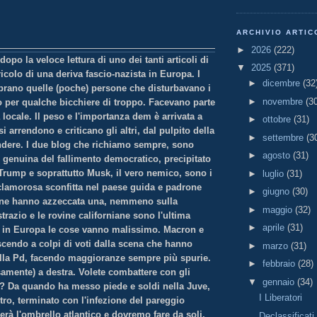
ARCHIVIO ARTIC
►
2026
(222)
dopo la veloce lettura di uno dei tanti articoli di
▼
2025
(371)
ricolo di una deriva fascio-nazista in Europa. I
►
dicembre
(32
rano quelle (poche) persone che disturbavano i
►
novembre
(3
o per qualche bicchiere di troppo. Facevano parte
 locale. Il peso e l'importanza dem è arrivata a
►
ottobre
(31)
i arrendono e criticano gli altri, dal pulpito della
►
settembre
(3
ndere. I due blog che richiamo sempre, sono
►
agosto
(31)
 genuina del fallimento democratico, precipitato
 Trump e soprattutto Musk, il vero nemico, sono i
►
luglio
(31)
 clamorosa sconfitta nel paese guida e padrone
►
giugno
(30)
ne hanno azzeccata una, nemmeno sulla
►
maggio
(32)
trazio e le rovine californiane sono l'ultima
►
aprile
(31)
 in Europa le cose vanno malissimo. Macron e
cendo a colpi di voti dalla scena che hanno
►
marzo
(31)
lla Pd, facendo maggioranze sempre più spurie.
►
febbraio
(28)
samente) a destra. Volete combattere con gli
▼
gennaio
(34)
? Da quando ha messo piede e soldi nella Juve,
I Liberatori
astro, terminato con l'infezione del pareggio
erà l'ombrello atlantico e dovremo fare da soli.
Declassificati