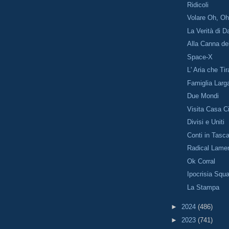
Ridicoli
Volare Oh, O
La Verità di 
Alla Canna de
Space-X
L' Aria che Tir
Famiglia Larg
Due Mondi
Visita Casa Ci
Divisi e Uniti
Conti in Tasc
Radical Lame
Ok Corral
Ipocrisia Squa
La Stampa
►
2024
(486)
►
2023
(741)