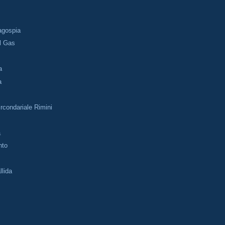
h
Dagospia
l Gas
a
a
rcondariale Rimini
a
nto
llida