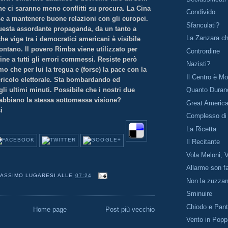
e ci saranno meno conflitti su procura. La Cina
Condivido
sse a mantenere buone relazioni con gli europei.
Sfanculati?
esta assordante propaganda, da un tanto a
La Zanzara c
che vige tra i democratici americani è visibile
ontano. Il povero Rimba viene utilizzato per
Contrordine
fine a tutti gli errori commessi. Resiste però
Nazisti?
o che per lui la tregua e (forse) la pace con la
Il Centro è Mo
ericolo elettorale. Sta bombardando ed
li ultimi minuti. Possibile che i nostri due
Quanto Duran
, abbiano la stessa sottomessa visione?
Great Americ
i
Complesso di 
La Ricetta
Il Recitante
Vola Meloni, 
Allarme son fa
ASSIMO LUGARESI
ALLE
07:24
Non la zuzza
Sminuire
Chiodo e Pant
Home page
Post più vecchio
Vento in Pop