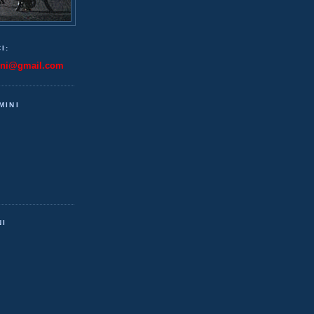
I:
ini@gmail.com
MINI
NI