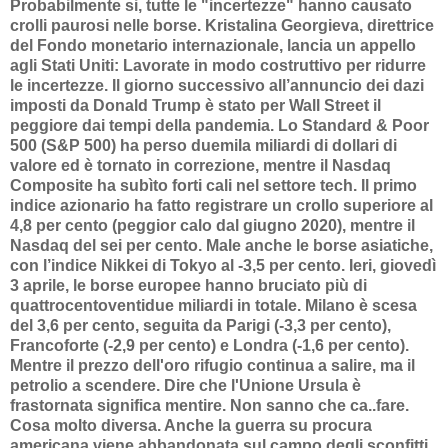
Probabilmente si, tutte le "incertezze" hanno causato
crolli paurosi nelle borse. Kristalina Georgieva, direttrice
del Fondo monetario internazionale, lancia un appello
agli Stati Uniti: Lavorate in modo costruttivo per ridurre
le incertezze. Il giorno successivo all’annuncio dei dazi
imposti da Donald Trump è stato per Wall Street il
peggiore dai tempi della pandemia. Lo Standard & Poor
500 (S&P 500) ha perso duemila miliardi di dollari di
valore ed è tornato in correzione, mentre il Nasdaq
Composite ha subìto forti cali nel settore tech. Il primo
indice azionario ha fatto registrare un crollo superiore al
4,8 per cento (peggior calo dal giugno 2020), mentre il
Nasdaq del sei per cento. Male anche le borse asiatiche,
con l’indice Nikkei di Tokyo al -3,5 per cento. Ieri, giovedì
3 aprile, le borse europee hanno bruciato più di
quattrocentoventidue miliardi in totale. Milano è scesa
del 3,6 per cento, seguita da Parigi (-3,3 per cento),
Francoforte (-2,9 per cento) e Londra (-1,6 per cento).
Mentre il prezzo dell'oro rifugio continua a salire, ma il
petrolio a scendere. Dire che l'Unione Ursula è
frastornata significa mentire. Non sanno che ca..fare.
Cosa molto diversa. Anche la guerra su procura
americana viene abbandonata sul campo degli sconfitti.