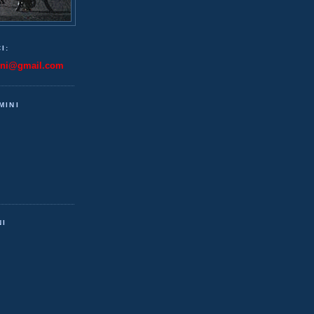
I:
ini@gmail.com
MINI
NI