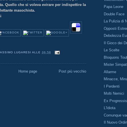
ta. Quello che si voleva evirare per indispettire la
Papa Leone
ilettante masochista.
Double Face
i
La Pulizia di 
Opposti Estr
Debolezza Eu
Il Gioco dei D
Le Scelte
ASSIMO LUGARESI
ALLE
06:58
Bloquons Tou
Mister Simpat
Home page
Post più vecchio
Allarme
Minacce, Min
I Perdenti
Molti Nemici
Ex Progressis
L'Idiota
Comunque va
Il Nuovo Ordi