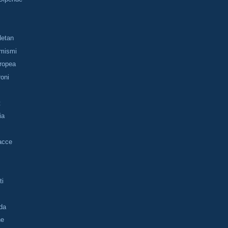
Netan
emismi
ropea
roni
t
ia
acce
ti
da
ne