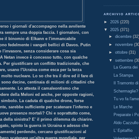
ARCHIVIO ARTIC
►
2026
(220)
averso i giornali d'accompagno nella avvilente
▼
2025
(371)
a sempre una doppia faccia. I giornaloni, con
►
dicembre
(32
ome il binomio di Elkann e l'immancabile
►
novembre
(3
no fedelmente i vangeli bellici di Davos. Putin
o l'invasore, senza considerare cosa sia
►
ottobre
(31)
A Netan invece è concesso tutto, con qualche
▼
settembre
(3
 Per giustificare un conflitto tradizionale, che
La Guerra dei
are, usano l'Ucraina come esca per la terza
La Stampa
molto nucleare. Lo so che tra il dire ed il fare di
sono decine, centinaia di milioni di cittadini che
Il Tramonto d
samente. Lo attesta il camaleontismo che
Schermaglie?
cedere della Meloni ed anche, per opposte ragioni,
Tu vo fa l'am
o simbolo. La caduta di qualche drone, forse
Le Marche
te, sarebbe sufficiente per scatenare l'inferno e
uove presenze mortali? Chi e soprattutto come,
Preparate i P
ia della sinistra? E' il primo dilemma da chiarire.
Aldo Cazzullo
gato, spinto la guerra in Ucraina e adesso che
L' Epitaffio
amente) perdendo, cercano giustificazioni al
bero scatenare un'altra guerra mondiale, per
Volenteroso?