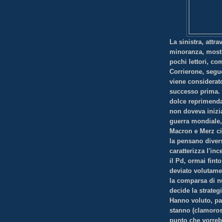
La sinistra, attr
minoranza, mostr
pochi lettori, c
Corrierone, seguo
viene considerat
successo prima. 
dolce reprimenda.
non doveva inizi
guerra mondiale, 
Macron e Merz ci 
la pensano diver
caratterizza l'in
il Pd, ormai fint
deviato volutamen
la comparsa di n
decide la strateg
Hanno voluto, pa
stanno (clamoros
punto che vorreb