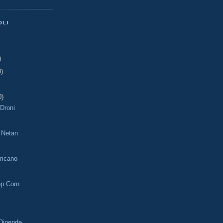
OLI
)
0)
0)
 Droni
i Netan
ericano
op Corn
 Dipende