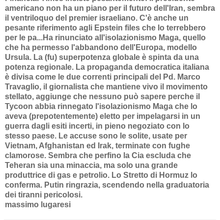
americano non ha un piano per il futuro dell'Iran, sembra
il ventriloquo del premier israeliano. C'è anche un
pesante riferimento agli Epstein files che lo terrebbero
per le pa...Ha rinunciato all'isolazionismo Maga, quello
che ha permesso l'abbandono dell'Europa, modello
Ursula. La (fu) superpotenza globale è spinta da una
potenza regionale. La propaganda democratica italiana
è divisa come le due correnti principali del Pd. Marco
Travaglio, il giornalista che mantiene vivo il movimento
stellato, aggiunge che nessuno può sapere perche il
Tycoon abbia rinnegato l'isolazionismo Maga che lo
aveva (prepotentemente) eletto per impelagarsi in un
guerra dagli esiti incerti, in pieno negoziato con lo
stesso paese. Le accuse sono le solite, usate per
Vietnam, Afghanistan ed Irak, terminate con fughe
clamorose. Sembra che perfino la Cia escluda che
Teheran sia una minaccia, ma solo una grande
produttrice di gas e petrolio. Lo Stretto di Hormuz lo
conferma. Putin ringrazia, scendendo nella graduatoria
dei tiranni pericolosi.
massimo lugaresi