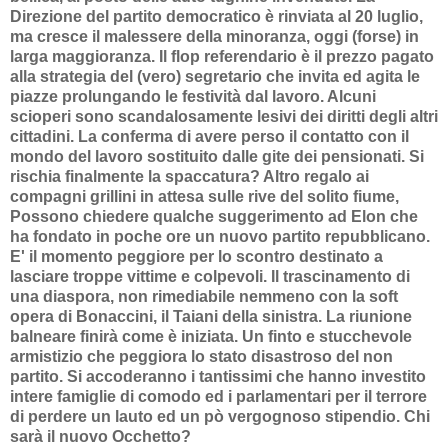
Direzione del partito democratico è rinviata al 20 luglio,
ma cresce il malessere della minoranza, oggi (forse) in
larga maggioranza. Il flop referendario è il prezzo pagato
alla strategia del (vero) segretario che invita ed agita le
piazze prolungando le festività dal lavoro. Alcuni
scioperi sono scandalosamente lesivi dei diritti degli altri
cittadini. La conferma di avere perso il contatto con il
mondo del lavoro sostituito dalle gite dei pensionati. Si
rischia finalmente la spaccatura? Altro regalo ai
compagni grillini in attesa sulle rive del solito fiume,
Possono chiedere qualche suggerimento ad Elon che
ha fondato in poche ore un nuovo partito repubblicano.
E' il momento peggiore per lo scontro destinato a
lasciare troppe vittime e colpevoli. Il trascinamento di
una diaspora, non rimediabile nemmeno con la soft
opera di Bonaccini, il Taiani della sinistra. La riunione
balneare finirà come è iniziata. Un finto e stucchevole
armistizio che peggiora lo stato disastroso del non
partito. Si accoderanno i tantissimi che hanno investito
intere famiglie di comodo ed i parlamentari per il terrore
di perdere un lauto ed un pò vergognoso stipendio. Chi
sarà il nuovo Occhetto?