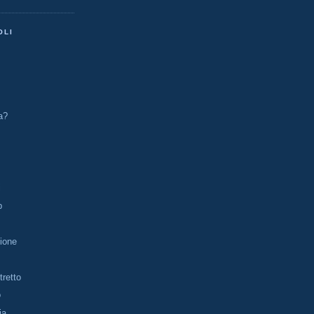
OLI
a?
i
p
ione
tretto
o
ia