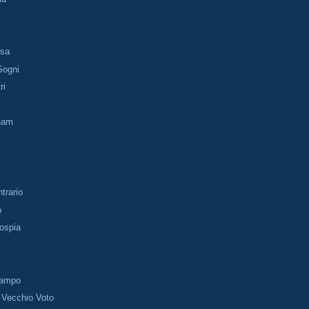
o
asa
Sogni
ri
tnam
trario
o
gospia
 Campo
 Vecchio Voto