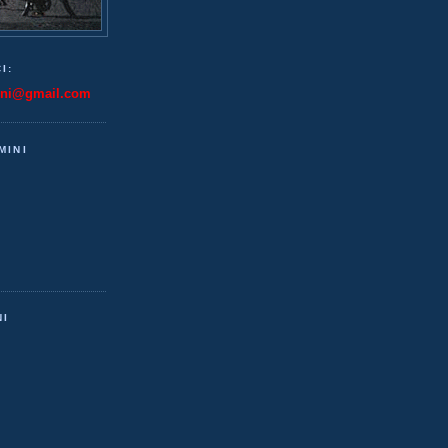
I:
ini@gmail.com
MINI
NI