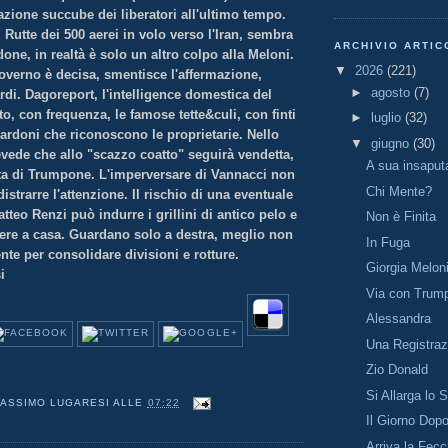
zione succube dei liberatori all'ultimo tempo.
 Rutte dei 500 aerei in volo verso l'Iran, sembra
ARCHIVIO ARTIC
one, in realtà è solo un altro colpo alla Meloni.
▼
2026
(221)
governo è decisa, smentisce l'affermazione,
►
agosto
(7)
di. Dagoreport, l'intelligence domestica del
o, con frequenza, le famose tette&culi, con finti
►
luglio
(32)
ardoni che riconoscono le proprietarie. Nello
▼
giugno
(30)
vede che allo "scazzo coatto" seguirà vendetta,
A sua insaput
a di Trumpone. L'imperversare di Vannacci non
Chi Mente?
distrarre l'attenzione. Il rischio di una eventuale
tteo Renzi può indurre i grillini di antico pelo e
Non è Finita
ere a casa. Guardano solo a destra, meglio non
In Fuga
iente per consolidare divisioni e rotture.
Giorgia Melon
i
Via con Trum
Alessandra
Una Registraz
Zio Donald
Si Allarga lo S
ASSIMO LUGARESI
ALLE
07:22
Il Giorno Dop
Arriva la Fecc