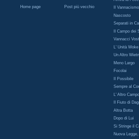
Home page
Post più vecchio
Il Vannacism
Nascosto
Separati in C
Il Campo dei 
Vannacci Vost
L' Unità Woke
Un Altro Wie
Meno Largo
Focolai
Il Possibile
Sempre al Con
L' Altro Camp
Il Fiuto di Da
Altra Botta
Dopo di Lui
Si Stringe il
Nuova Legge,