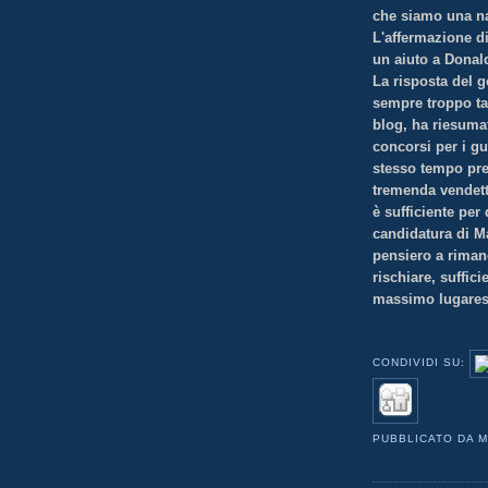
che siamo una na
L'affermazione di
un aiuto a Donald
La risposta del 
sempre troppo tar
blog, ha riesumat
concorsi per i gu
stesso tempo pre
tremenda vendett
è sufficiente per 
candidatura di Ma
pensiero a riman
rischiare, suffic
massimo lugares
CONDIVIDI SU:
PUBBLICATO DA
M