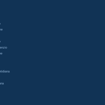
o
ine
o
lenzio
ne
tidiana
ana