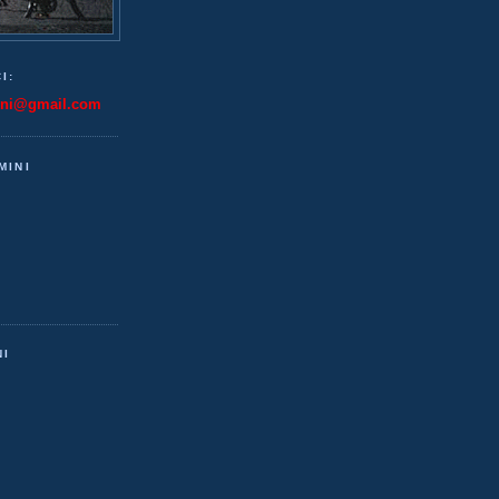
I:
ini@gmail.com
MINI
NI