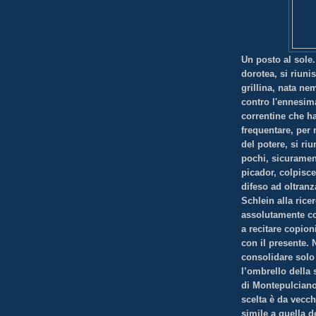
Un posto al sole.
dorotea, si riuni
grillina, nata nem
contro l'ennesima
correntine che ha
frequentare, per 
del potere, si ri
pochi, sicurament
picador, colpisc
difeso ad oltranz
Schlein alla ricer
assolutamente co
a recitare copion
con il presente. 
consolidare solo 
l’ombrello della 
di Montepulciano
scelta è da vecc
simile a quella d