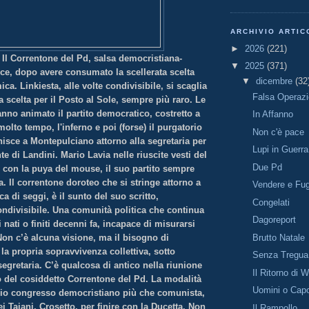
ARCHIVIO ARTIC
►
2026
(221)
 Il Correntone del Pd, salsa democristiana-
▼
2025
(371)
sce, dopo avere consumato la scellerata scelta
▼
dicembre
(32
ica. Linkiesta, alle volte condivisibile, si scaglia
Falsa Operaz
 scelta per il Posto al Sole, sempre più raro. Le
nno animato il partito democratico, costretto a
In Affanno
molto tempo, l'inferno e poi (forse) il purgatorio
Non c'è pace
unisce a Montepulciano attorno alla segretaria per
Lupi in Guerra
e di Landini. Mario Lavia nelle riuscite vesti del
Due Pd
e con la puya del mouse, il suo partito sempre
a. Il correntone doroteo che si stringe attorno a
Vendere e Fug
ca di seggi, è il sunto del suo scritto,
Congelati
ndivisibile. Una comunità politica che continua
Dagoreport
i nati o finiti decenni fa, incapace di misurarsi
Brutto Natale
Non c’è alcuna visione, ma il bisogno di
la propria sopravvivenza collettiva, sotto
Senza Tregua
segretaria. C’è qualcosa di antico nella riunione
Il Ritorno di W
 del cosiddetto Correntone del Pd. La modalità
Uomini o Capo
hio congresso democristiano più che comunista,
ei Taiani, Crosetto, per finire con la Ducetta. Non
Il Rampollo