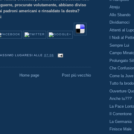
 guerre, procurate volutamente, abbiano diviso
Atreju
dai padroni americani e rinsaldato la destra?
Allo Sbando
i
Dividiamoci
Attenti al Lup
I Nodi al Pett
Sempre Lui
Campo Minat
ASSIMO LUGARESI
ALLE
07:06
Prolungato Si
Che Confusio
Home page
Post più vecchio
Come la Juve
Tutto fa brodo
Ouverture Quo
Anche tu???'
La Pace Lont
Il Correntone
La Germania
Finisce Male