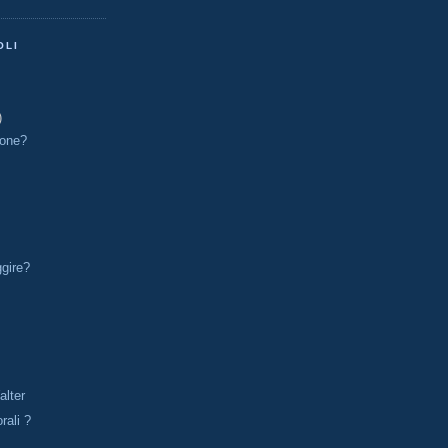
OLI
)
ione?
gire?
alter
rali ?