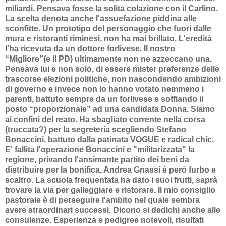
miliardi. Pensava fosse la solita colazione con il Carlino.
La scelta denota anche l'assuefazione piddina alle
sconfitte. Un prototipo del personaggio che fuori dalle
mura e ristoranti riminesi, non ha mai brillato. L'eredità
l'ha ricevuta da un dottore forlivese. Il nostro
“Migliore”(e il PD) ultimamente non ne azzeccano una.
Pensava lui e non solo, di essere mister preferenze delle
trascorse elezioni politiche, non nascondendo ambizioni
di governo e invece non lo hanno votato nemmeno i
parenti, battuto sempre da un forlivese e soffiando il
posto “proporzionale” ad una candidata Donna. Siamo
ai confini del reato. Ha sbagliato corrente nella corsa
(truccata?) per la segreteria scegliendo Stefano
Bonaccini, battuto dalla patinata VOGUE e radical chic.
E' fallita l'operazione Bonaccini e "militarizzata" la
regione, privando l'ansimante partito dei beni da
distribuire per la bonifica. Andrea Gnassi è però furbo e
scaltro. La scuola frequentata ha dato i suoi frutti, saprà
trovare la via per galleggiare e ristorare. Il mio consiglio
pastorale è di perseguire l'ambito nel quale sembra
avere straordinari successi. Dicono si dedichi anche alle
consulenze. Esperienza e pedigree notevoli, risultati