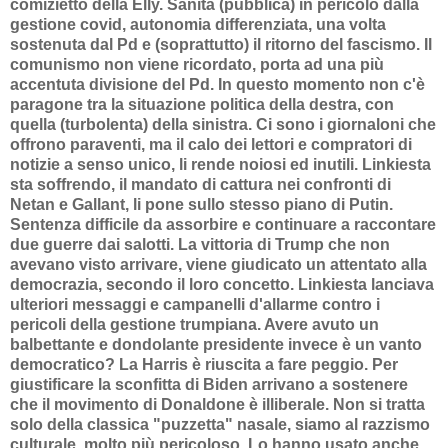
comizietto della Elly. Sanità (pubblica) in pericolo dalla
gestione covid, autonomia differenziata, una volta
sostenuta dal Pd e (soprattutto) il ritorno del fascismo. Il
comunismo non viene ricordato, porta ad una più
accentuta divisione del Pd. In questo momento non c'è
paragone tra la situazione politica della destra, con
quella (turbolenta) della sinistra. Ci sono i giornaloni che
offrono paraventi, ma il calo dei lettori e compratori di
notizie a senso unico, li rende noiosi ed inutili. Linkiesta
sta soffrendo, il mandato di cattura nei confronti di
Netan e Gallant, li pone sullo stesso piano di Putin.
Sentenza difficile da assorbire e continuare a raccontare
due guerre dai salotti. La vittoria di Trump che non
avevano visto arrivare, viene giudicato un attentato alla
democrazia, secondo il loro concetto. Linkiesta lanciava
ulteriori messaggi e campanelli d'allarme contro i
pericoli della gestione trumpiana. Avere avuto un
balbettante e dondolante presidente invece è un vanto
democratico? La Harris è riuscita a fare peggio. Per
giustificare la sconfitta di Biden arrivano a sostenere
che il movimento di Donaldone è illiberale. Non si tratta
solo della classica "puzzetta" nasale, siamo al razzismo
culturale. molto più pericoloso. Lo hanno usato anche