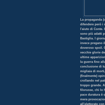
La propaganda (qu
difendere però i 
l'aiuto di Conte.
sono più adatti p
Bastiglia. I giorn
invece pregano il
doveroso spoil. C
vecchie glorie de
ultime apparizion
la guerra fino all
conclusione di tut
migliaia di mort
(finalmente) opin
crollando nel pa
troppo grande. A
filorusse, chi lo
pace duratura è q
mera provocazio
all'elettorato co