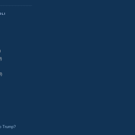
OLI
)
9)
0)
 o Trump?