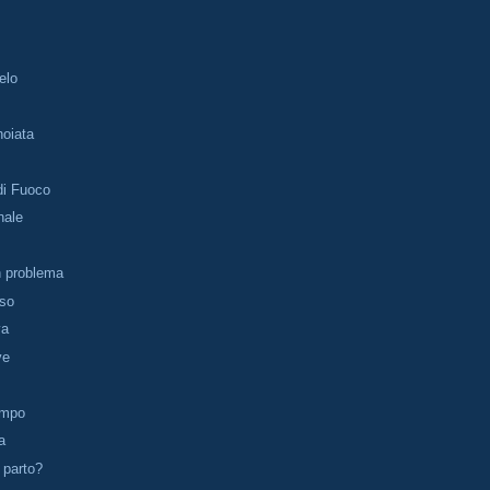
elo
noiata
di Fuoco
nale
un problema
aso
va
ve
empo
a
 parto?