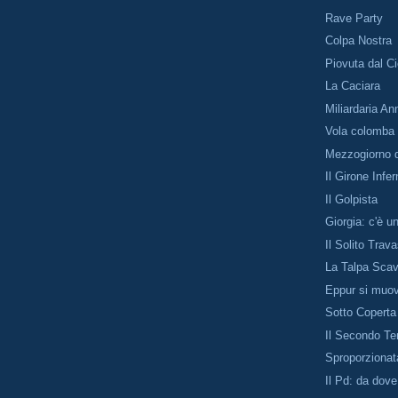
Rave Party
Colpa Nostra
Piovuta dal Ci
La Caciara
Miliardaria An
Vola colomba
Mezzogiorno 
Il Girone Infer
Il Golpista
Giorgia: c'è 
Il Solito Trav
La Talpa Sca
Eppur si muo
Sotto Coperta
Il Secondo T
Sproporzionat
Il Pd: da dove