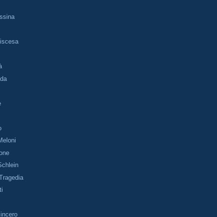
essina
p
Discesa
à
nda
e
o
Meloni
ione
Schlein
Tragedia
ti
Sincero