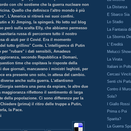
cordo con chi sostiene che la guerra nucleare non
La Distanza
vicina. Quello che definisco l'altro mondo è più
E Sbarco Sia
ro". L'America si ritirerà nei suoi confini.
Lo Stadio
utin e Xi Jimping, la spingerà. Ho letto sul blog
iso però sulla scelta Elly, che abbiamo permesso
La Fantasia d
anitaria russa di percorrere tutto il nostro
La Sbornia D
sa di aiuti per il Covid. Era il momento
L' Eredità
del tutto grillino" Conte. L'intelligence di Putin
o per "rubare" i dati sensibili, Amadeus
Melucci Show
ggioranza, secondo Repubblica e Domani,
La Virata
question time che ospitava le risposte della
Italiani in Pol
 due giornali, mancavano i ministri leghisti, per
Cercasi Vinci
ece era presente uno solo, in attesa del cambio.
 diverse anche sulla guerra. L'atlantismo
Senti chi Parl
 Giorgia sembra una pena da espiare, le altre due
Contro il Muro
 maggioranza riflettono il sentimento di larga
Sola?
te della popolazione. Ci sono differenze per la
I Giallo Rossi
Chiedere (prima) il ritiro delle truppe a Putin,
erla, la Pace.
Prima o Poi
i
Sparita?
La Guerra Sp