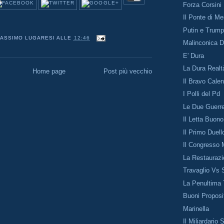
Forza Corsini
Il Ponte di M
Putin e Trum
ASSIMO LUGARESI
ALLE
12:46
Malinconica 
E' Dura
La Dura Realt
Home page
Post più vecchio
Il Bravo Cale
I Polli del Pd
Le Due Guerr
Il Letta Buono
Il Primo Duell
Il Congresso 
La Restauraz
Travaglio Vs 
La Penultima 
Buoni Proposi
Marinella
Il Miliardario 