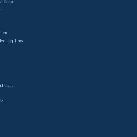
lla Pace
e
uturo
vataggi Prov.
pubblica
lo