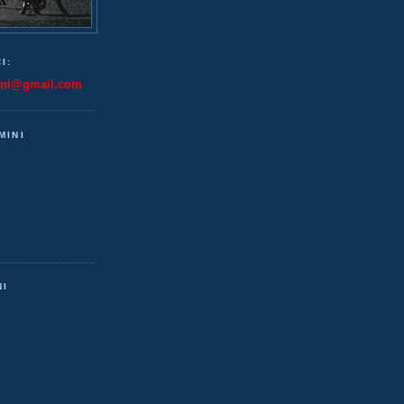
I:
ini@gmail.com
MINI
NI