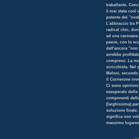
traballante. Con
è mai stata così 
potente del "nost
L'abbraccio tra P
radical chic, div
ad una carovana s
paese, con la scu
dell'ancora "non 
avrebbe profittat
compreso. La ma
scricchiola. Nel 
Meloni, secondo i
il Corrierone inv
Ci sono opinioni
esasperato della
componenti della
(larghissima) par
soluzione finale. 
significa non vol
massimo lugares