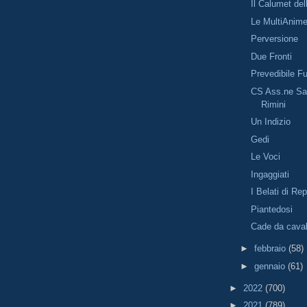
Il Calumet de
Le MultiAnim
Perversione
Due Fronti
Prevedibile F
CS Ass.ne Sal
Rimini
Un Indizio
Gedi
Le Voci
Ingaggiati
I Belati di Re
Piantedosi
Cade da caval
►
febbraio
(58)
►
gennaio
(61)
►
2022
(700)
►
2021
(789)