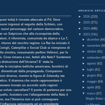
ARCHIVIO ARTIC
►
2026
(220)
asi tutta) è rimasta attaccata al Pd. Deve
►
2025
(371)
nuovi ingressi al seguito della Schlein, con
►
2024
(486)
 I nuovi personaggi del cartoon democratico,
er un Satyricon che alla riconquista della
▼
2023
(741)
aloni, il riformista,
comunista da sbarco e La 7,
►
dicembre
(64
 ritorno del vecchio regime. La Rai ha iniziato il
►
novembre
(5
onigli, Caterpillar e Social Club si riempiono di
►
ottobre
(61)
lla sinistra, riesumando perfino Veltroni, per le
i. Cosa rimane a noi, fedeli alla Nato? Sostenere
►
settembre
(6
a distruzione dell'Ucraina? E' stata la
►
agosto
(62)
te le iniziative belliche americane, fornitrici di
►
luglio
(61)
i, dimenticati dalla propaganda. Compaiono
►
giugno
(61)
ioni diverse, mentre la figura di Zelensky sta
tetico. Il dramma che vuole rappresentare è
►
maggio
(64)
vevano trovato un accordo sulle regioni
►
aprile
(63)
 ha voluto cancellare? Il punto di partenza per una
▼
marzo
(67)
uello. Insistere con l'allargamento della Nato è
Meglio Biden
ne, ma l'America non si può consegnare
n l'inflazione galoppante ed un presidente
La Miseria