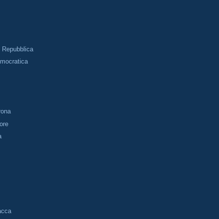
i Repubblica
emocratica
trona
tore
a
acca