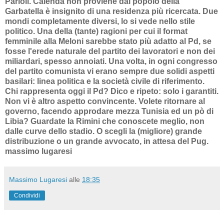
Parioli. Calenda non proviene dal popolo della
Garbatella è insignito di una residenza più ricercata. Due
mondi completamente diversi, lo si vede nello stile
politico. Una della (tante) ragioni per cui il format
femminile alla Meloni sarebbe stato più adatto al Pd, se
fosse l'erede naturale del partito dei lavoratori e non dei
miliardari, spesso annoiati. Una volta, in ogni congresso
del partito comunista vi erano sempre due solidi aspetti
basilari: linea politica e la società civile di riferimento.
Chi rappresenta oggi il Pd? Dico e ripeto: solo i garantiti.
Non vi è altro aspetto convincente. Volete ritornare al
governo, facendo approdare mezza Tunisia ed un pò di
Libia? Guardate la Rimini che conoscete meglio, non
dalle curve dello stadio. O scegli la (migliore) grande
distribuzione o un grande avvocato, in attesa del Pug.
massimo lugaresi
Massimo Lugaresi
alle
18:35
Condividi