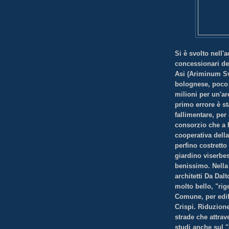
Si è svolto nell'a
concessionari de
Asi (Ariminum Sv
bolognese, poco a
milioni per un'ar
primo errore è st
fallimentare, pe
consorzio che a 
cooperativa della
perfino costretto
giardino viserbe
benissimo. Nella 
architetti Da Dalt
molto bello, "rig
Comune, per edifi
Crispi. Riduzion
strade che attrav
studi anche sul "