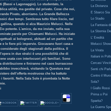
ti (Bassi e Lagonaggio). Lo studentato, la
La Distanza
blica utilità, ma gestite dal privato. Cose che noi,
E Sbarco Sia
grande Pivato, aborriamo. La Grande Bellezza
Lo Stadio
assici due tempi. Sembrava tutto filare liscio, nel
 gallina, quando si alza Maurizio Melucci. Nelle
La Fantasia d
 Zio potente. L'amico, da me inviato, nella sua
La Sbornia D
mmirate parole per Chiamami Melucci. Ha iniziato
L' Eredità
ogettuali ai bolognesi, abituati ad un partito che
e e le fiere più impervie. Giocavano fuori casa e
Melucci Show
onsiderato degli stagionali della politica. Il
La Virata
l'opera in due stralci è una possibilità che di
Italiani in Pol
iene usata con interlocuori più familiari. Sono
Cercasi Vinci
la distribuzione e finiranno nel caos burrascoso
 gabibbo invecchierà, visitando la Questura mai
Senti chi Parl
istero dell'offerta mostruosa che ha battuto
Contro il Muro
 favoriti. Nella Sala Sole è piombata la Notte
Sola?
nie.
I Giallo Rossi
si
Prima o Poi
Sparita?
La Guerra Sp