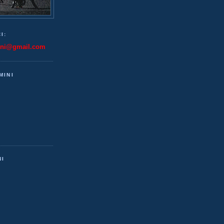
I:
ini@gmail.com
MINI
NI