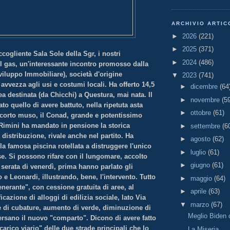
ARCHIVIO ARTIC
►
2026
(221)
►
2025
(371)
ccogliente Sala Sole della Sgr, i nostri
►
2024
(486)
l gas, un'interessante incontro promosso dalla
iluppo Immobiliare), società d'origine
▼
2023
(741)
vvezza agli usi e costumi locali. Ha offerto 14,5
►
dicembre
(64
ea destinata (da Chicchi) a Questura, mai nata. Il
►
novembre
(5
ato quello di avere battuto, nella ripetuta asta
►
ottobre
(61)
r corto muso, il Conad, grande e potentissimo
Rimini ha mandato in pensione la storica
►
settembre
(6
 distribuzione, rivale anche nel partito. Ha
►
agosto
(62)
 la famosa piscina rotellata a distruggere l'unico
►
luglio
(61)
se. Si possono rifare con il lungomare, accolto
►
giugno
(61)
serata di venerdì, prima hanno parlato gli
o e Leonardi, illustrando, bene, l'intervento. Tutto
►
maggio
(64)
enerante", con cessione gratuita di aree, al
►
aprile
(63)
cazione di alloggi di edilizia sociale, lato Via
▼
marzo
(67)
e di cubature, aumento di verde, diminuzione di
Meglio Biden
ersano il nuovo "comparto". Dicono di avere fatto
carico viario" delle due strade principali che lo
La Miseria