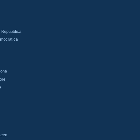
i Repubblica
emocratica
trona
tore
a
acca