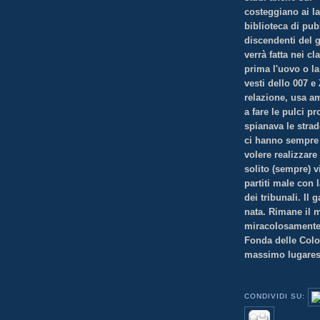
costeggiano ai la
biblioteca di pub
discendenti del 
verrà fatta nei cl
prima l'uovo o la
vesti dello 007 e
relazione, usa a
a fare le pulci pr
spianava le strad
ci hanno sempre c
volere realizzare 
solito (sempre) v
partiti male con 
dei tribunali. Il
nata. Rimane il m
miracolosamente i
Fonda delle Colo
massimo lugare
CONDIVIDI SU: