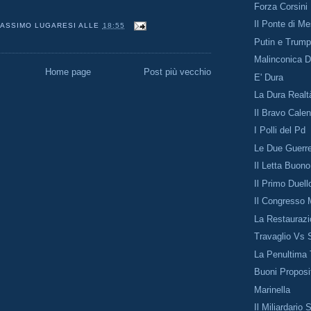
Forza Corsini
Il Ponte di M
ASSIMO LUGARESI
ALLE
18:55
Putin e Trum
Malinconica 
Home page
Post più vecchio
E' Dura
La Dura Realt
Il Bravo Cale
I Polli del Pd
Le Due Guerr
Il Letta Buono
Il Primo Duell
Il Congresso 
La Restauraz
Travaglio Vs 
La Penultima 
Buoni Proposi
Marinella
Il Miliardario 