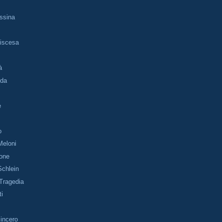
essina
p
Discesa
à
nda
e
o
Meloni
ione
Schlein
Tragedia
ti
Sincero