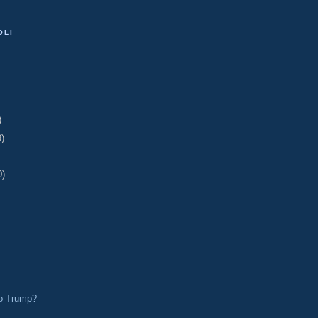
OLI
)
9)
0)
 o Trump?