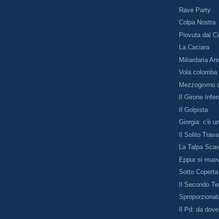
Rave Party
Colpa Nostra
Piovuta dal Ci
La Caciara
Miliardaria An
Vola colomba
Mezzogiorno 
Il Girone Infer
Il Golpista
Giorgia: c'è 
Il Solito Trav
La Talpa Sca
Eppur si muo
Sotto Coperta
Il Secondo T
Sproporzionat
Il Pd: da dove