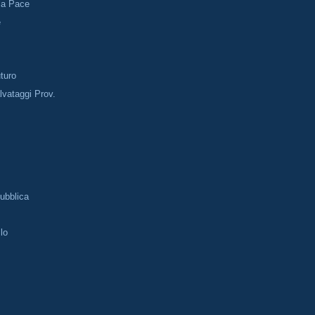
lla Pace
e
uturo
vataggi Prov.
pubblica
lo