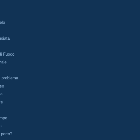
elo
noiata
di Fuoco
nale
un problema
aso
va
ve
empo
a
 parto?