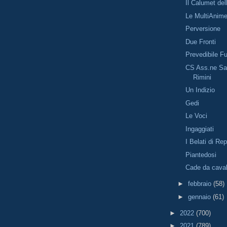
Il Calumet de
Le MultiAnim
Perversione
Due Fronti
Prevedibile F
CS Ass.ne Sal
Rimini
Un Indizio
Gedi
Le Voci
Ingaggiati
I Belati di Re
Piantedosi
Cade da caval
►
febbraio
(58)
►
gennaio
(61)
►
2022
(700)
►
2021
(789)