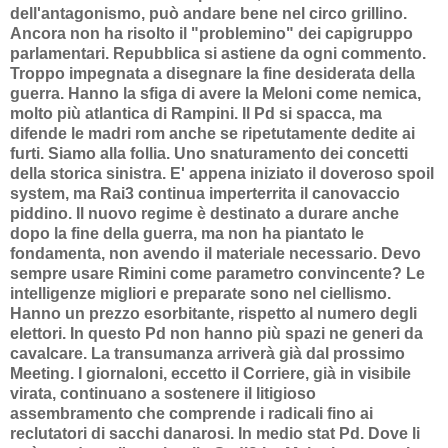
dell'antagonismo, può andare bene nel circo grillino.
Ancora non ha risolto il "problemino" dei capigruppo
parlamentari. Repubblica si astiene da ogni commento.
Troppo impegnata a disegnare la fine desiderata della
guerra. Hanno la sfiga di avere la Meloni come nemica,
molto più atlantica di Rampini. Il Pd si spacca, ma
difende le madri rom anche se ripetutamente dedite ai
furti. Siamo alla follia. Uno snaturamento dei concetti
della storica sinistra.
E' appena iniziato il doveroso spoil
system, ma Rai3 continua imperterrita il canovaccio
piddino. Il nuovo regime è destinato a durare anche
dopo la fine della guerra, ma non ha piantato le
fondamenta, non avendo il materiale necessario. Devo
sempre usare Rimini come parametro convincente? Le
intelligenze migliori e preparate sono nel ciellismo.
Hanno un prezzo esorbitante, rispetto al numero degli
elettori. In questo Pd non hanno più spazi ne generi da
cavalcare. La transumanza arriverà già dal prossimo
Meeting. I giornaloni, eccetto il Corriere, già in visibile
virata, continuano a sostenere il litigioso
assembramento che comprende i radicali fino ai
reclutatori di sacchi danarosi. In medio stat Pd. Dove li