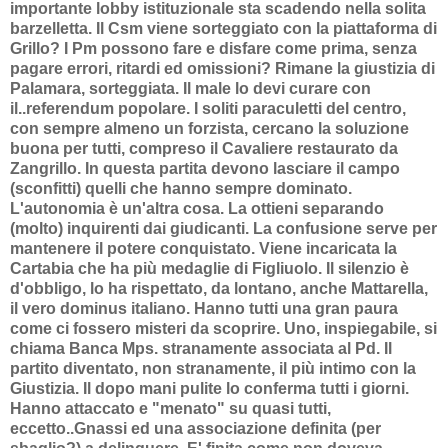
importante lobby istituzionale sta scadendo nella solita
barzelletta. Il Csm viene sorteggiato con la piattaforma di
Grillo? I Pm possono fare e disfare come prima, senza
pagare errori, ritardi ed omissioni? Rimane la giustizia di
Palamara, sorteggiata. Il male lo devi curare con
il..referendum popolare. I soliti paraculetti del centro,
con sempre almeno un forzista, cercano la soluzione
buona per tutti, compreso il Cavaliere restaurato da
Zangrillo. In questa partita devono lasciare il campo
(sconfitti) quelli che hanno sempre dominato.
L'autonomia è un'altra cosa. La ottieni separando
(molto) inquirenti dai giudicanti. La confusione serve per
mantenere il potere conquistato. Viene incaricata la
Cartabia che ha più medaglie di Figliuolo. Il silenzio è
d'obbligo, lo ha rispettato, da lontano, anche Mattarella,
il vero dominus italiano. Hanno tutti una gran paura
come ci fossero misteri da scoprire. Uno, inspiegabile, si
chiama Banca Mps. stranamente associata al Pd. Il
partito diventato, non stranamente, il più intimo con la
Giustizia. Il dopo mani pulite lo conferma tutti i giorni.
Hanno attaccato e "menato" su quasi tutti,
eccetto..Gnassi ed una associazione definita (per