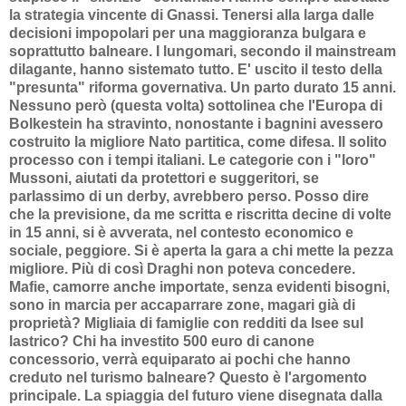
la strategia vincente di Gnassi. Tenersi alla larga dalle
decisioni impopolari per una maggioranza bulgara e
soprattutto balneare. I lungomari, secondo il mainstream
dilagante, hanno sistemato tutto. E' uscito il testo della
"presunta" riforma governativa. Un parto durato 15 anni.
Nessuno però (questa volta) sottolinea che l'Europa di
Bolkestein ha stravinto, nonostante i bagnini avessero
costruito la migliore Nato partitica, come difesa. Il solito
processo con i tempi italiani. Le categorie con i "loro"
Mussoni, aiutati da protettori e suggeritori, se
parlassimo di un derby, avrebbero perso. Posso dire
che la previsione, da me scritta e riscritta decine di volte
in 15 anni, si è avverata, nel contesto economico e
sociale, peggiore. Si è aperta la gara a chi mette la pezza
migliore. Più di così Draghi non poteva concedere.
Mafie, camorre anche importate, senza evidenti bisogni,
sono in marcia per accaparrare zone, magari già di
proprietà? Migliaia di famiglie con redditi da Isee sul
lastrico? Chi ha investito 500 euro di canone
concessorio, verrà equiparato ai pochi che hanno
creduto nel turismo balneare? Questo è l'argomento
principale. La spiaggia del futuro viene disegnata dalla