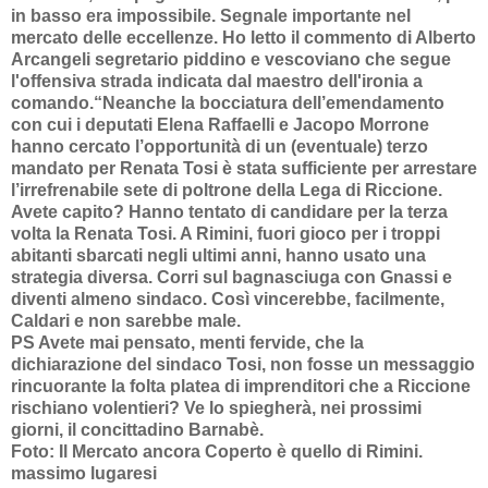
in basso era impossibile. Segnale importante nel
mercato delle eccellenze. Ho letto il commento di Alberto
Arcangeli segretario piddino e vescoviano che segue
l'offensiva strada indicata dal maestro dell'ironia a
comando.“Neanche la bocciatura dell’emendamento
con cui i deputati Elena Raffaelli e Jacopo Morrone
hanno cercato l’opportunità di un (eventuale) terzo
mandato per Renata Tosi è stata sufficiente per arrestare
l’irrefrenabile sete di poltrone della Lega di Riccione.
Avete capito? Hanno tentato di candidare per la terza
volta la Renata Tosi. A Rimini, fuori gioco per i troppi
abitanti sbarcati negli ultimi anni, hanno usato una
strategia diversa. Corri sul bagnasciuga con Gnassi e
diventi almeno sindaco. Così vincerebbe, facilmente,
Caldari e non sarebbe male.
PS Avete mai pensato, menti fervide, che la
dichiarazione del sindaco Tosi, non fosse un messaggio
rincuorante la folta platea di imprenditori che a Riccione
rischiano volentieri? Ve lo spiegherà, nei prossimi
giorni, il concittadino Barnabè.
Foto: Il Mercato ancora Coperto è quello di Rimini.
massimo lugaresi