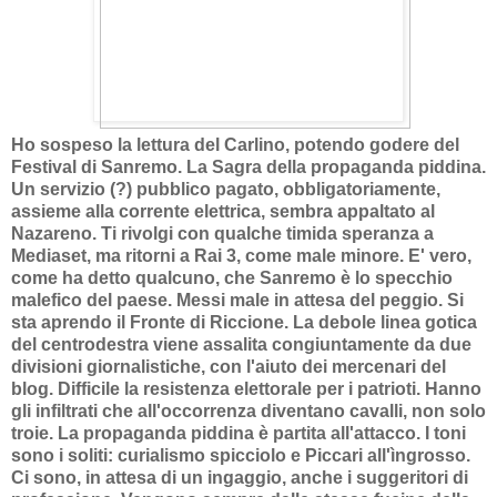
Ho sospeso la lettura del Carlino, potendo godere del
Festival di Sanremo. La Sagra della propaganda piddina.
Un servizio (?) pubblico pagato, obbligatoriamente,
assieme alla corrente elettrica, sembra appaltato al
Nazareno. Ti rivolgi con qualche timida speranza a
Mediaset, ma ritorni a Rai 3, come male minore. E' vero,
come ha detto qualcuno, che Sanremo è lo specchio
malefico del paese. Messi male in attesa del peggio. Si
sta aprendo il Fronte di Riccione. La debole linea gotica
del centrodestra viene assalita congiuntamente da due
divisioni giornalistiche, con l'aiuto dei mercenari del
blog. Difficile la resistenza elettorale per i patrioti. Hanno
gli infiltrati che all'occorrenza diventano cavalli, non solo
troie. La propaganda piddina è partita all'attacco. I toni
sono i soliti: curialismo spicciolo e Piccari all'ìngrosso.
Ci sono, in attesa di un ingaggio, anche i suggeritori di