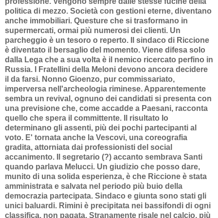
professione. Vengono sempre dalle stesse fucine della
politica di mezzo. Società con gestioni eterne, diventano
anche immobiliari. Questure che si trasformano in
supermercati, ormai più numerosi dei clienti. Un
parcheggio è un tesoro o reperto. Il sindaco di Riccione
è diventato il bersaglio del momento. Viene difesa solo
dalla Lega che a sua volta è il nemico ricercato perfino in
Russia. I Fratellini della Meloni devono ancora decidere
il da farsi. Nonno Gioenzo, pur commissariato,
imperversa nell'archeologia riminese. Apparentemente
sembra un revival, ognuno dei candidati si presenta con
una previsione che, come accadde a Paesani, racconta
quello che spera il committente. Il risultato lo
determinano gli assenti, più dei pochi partecipanti al
voto. E' tornata anche la Vescovi, una coreografia
gradita, attorniata dai professionisti del social
accanimento. Il segretario (?) accanto sembrava Santi
quando parlava Melucci. Un giudizio che posso dare,
munito di una solida esperienza, è che Riccione è stata
amministrata e salvata nel periodo più buio della
democrazia partecipata. Sindaco e giunta sono stati gli
unici baluardi. Rimini è precipitata nei bassifondi di ogni
classifica, non pagata. Stranamente risale nel calcio, più