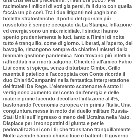
una crisi senza precedenti. Vi sembra poco? Per
racimolare i milioni di voti già persi, fa il duro con quella
faccia un pò così. Tra i due litiganti noi paghiamo
bollette stratosferiche. Il podio del giornale più
russofobo è sempre occupato da La Stampa. Inflazione
ed energia sono un mix micidiale. I sindaci hanno
spento prudentemente le luci, tanto a Rimini di notte
tutto è tranquillo, come di giorno. Liberati, all'aperto, del
bavaglio, rimangono sempre da chiarire i misteri della
biennale gestione pandemica. Non trovano più infetti e
raffreddati ma i morti salgono. Chiederò all'amico Fabio
Lisi come si spiega, senza disturbare Gimbe. Grillo
rasenta il patetico e l'accoppiata con Conte ricorda il
duo Chiari&Campanini nella fantastica interpretazione
dei fratelli De Rege. L’elemento scatenante è stato il
vertiginoso aumento del costo dell’energia e delle
materie prime facendo decollare l’inflazione al 4%,
bastonando l’economia europea e in primis l’Italia. Una
congiuntura messa in moto dal duello militare Russia-
Stati Uniti sull’ingresso o meno dell’Ucraina nella Nato.
Dispiace per i monopattini di giunta e per le
pedonalizazioni con i tir che transitano tranquillamente.
Molte aziende hanno chiuso luce e battenti. Il governo