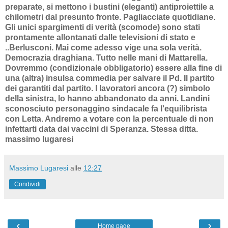
preparate, si mettono i bustini (eleganti) antiproiettile a
chilometri dal presunto fronte. Pagliacciate quotidiane.
Gli unici spargimenti di verità (scomode) sono stati
prontamente allontanati dalle televisioni di stato e
..Berlusconi. Mai come adesso vige una sola verità.
Democrazia draghiana. Tutto nelle mani di Mattarella.
Dovremmo (condizionale obbligatorio) essere alla fine di
una (altra) insulsa commedia per salvare il Pd. Il partito
dei garantiti dal partito. I lavoratori ancora (?) simbolo
della sinistra, lo hanno abbandonato da anni. Landini
sconosciuto personaggino sindacale fa l'equilibrista
con Letta. Andremo a votare con la percentuale di non
infettarti data dai vaccini di Speranza. Stessa ditta.
massimo lugaresi
Massimo Lugaresi
alle
12:27
Condividi
‹
›
Home page