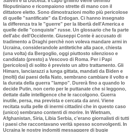
Salvini e la Ducetta. Il capo grillino viene definito
filoputiniano e ricompaiono strette di mano con il
dittatore eletto. Sono dimostrazioni molto più pericolose
di quelle "santificate" da Erdogan. Ci hanno insegnato
la differenza tra le "guerre" per la libertà dell'America e
quelle delle "conquiste" russe. Un glossario che fa parte
dell'abc dell'Occidente. Giuseppi Conte è accusato di
tradimento a Draghi perchè non voleva mandare armi in
Ucraina, considerandole antitetiche alla pace, chiesta
(una volta) da Bergoglio, oggi piuttosto silenzioso e
candidato (presto) a Vescovo di Roma. Per i Papi
(pericolosi) di solito è previsto un altro trattamento. Gli
Himars, lanciarazzi a lunga gittata, mandati da Biden e
(molti) dai paesi della Nato, sembrano cambiare il volto e
la durata della guerra "lampo". Durerà fino a quando lo
decide Putin, non certo per le puttanate che si leggono,
dettate dalle intelligence che le raccolgono. Guerra
inutile, persa, ma prevista e cercata da anni. Viene
recitata sulla pelle di inermi cittadini che in questo caso
(unico) sembrano contenti di morire. In Wietnam,
Afghanistan, Siria, Libia Serbia, c'erano giornalisti di tutti
i paesi che raccontavano verità spesso sconvolgenti. In
Ucraina le nostre indomiti messaggere di bugie