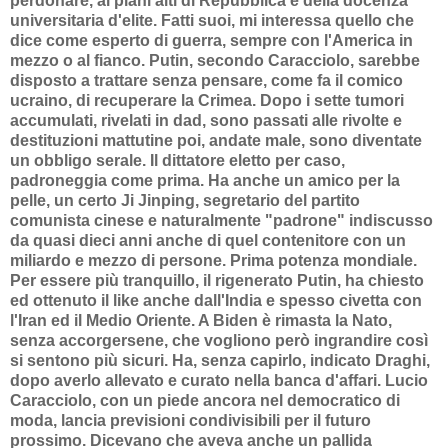
perdonare, ai piani alti di Repubblica e della docenza
universitaria d'elite. Fatti suoi, mi interessa quello che
dice come esperto di guerra, sempre con l'America in
mezzo o al fianco. Putin, secondo Caracciolo, sarebbe
disposto a trattare senza pensare, come fa il comico
ucraino, di recuperare la Crimea. Dopo i sette tumori
accumulati, rivelati in dad, sono passati alle rivolte e
destituzioni mattutine poi, andate male, sono diventate
un obbligo serale. Il dittatore eletto per caso,
padroneggia come prima. Ha anche un amico per la
pelle, un certo Ji Jinping, segretario del partito
comunista cinese e naturalmente "padrone" indiscusso
da quasi dieci anni anche di quel contenitore con un
miliardo e mezzo di persone. Prima potenza mondiale.
Per essere più tranquillo, il rigenerato Putin, ha chiesto
ed ottenuto il like anche dall'India e spesso civetta con
l'Iran ed il Medio Oriente. A Biden è rimasta la Nato,
senza accorgersene, che vogliono però ingrandire così
si sentono più sicuri. Ha, senza capirlo, indicato Draghi,
dopo averlo allevato e curato nella banca d'affari. Lucio
Caracciolo, con un piede ancora nel democratico di
moda, lancia previsioni condivisibili per il futuro
prossimo. Dicevano che aveva anche un pallida