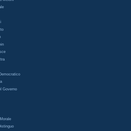
ale
i
ito
m
ein
isce
stra
 Democratico
ta
el Governo
 Morale
Distinguo