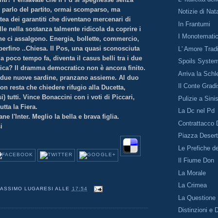
parlo del partito, ormai scomparso, ma
Notizie di Nat
tea dei garantiti che diventano mercenari di
In Frantumi
le nella sostanza talmente ridicola da coprire i
I Monotematic
che ci assalgono. Energia, bollette, commercio,
perfino ..Chiesa. Il Pos, una quasi sconosciuta
L' Amore Trad
a poco tempo fa, diventa il casus belli tra i due
Spoils Syste
tica? Il dramma democratico non è ancora finito.
Arriva la Schl
due nuove sardine, pranzano assieme. Al duo
Il Conte Grad
n resta che chiedere rifugio alla Ducetta,
i) tutti. Vince Bonaccini con i voti di Piccari,
Pulizie a Sini
utta la Fiera.
La Dc nel Pd
e l'Inter. Meglio la bella e brava figlia.
Contrattacco
i
Piazza Deser
Le Prefiche d
Il Fiume Don
La Morale
La Crimea
ASSIMO LUGARESI
ALLE
17:54
La Questione
Distinzioni e 