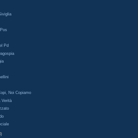
Siviglia
 Pos
el Pd
Dagospia
gia
ellini
Copi, Noi Copiamo
a Verità
azzato
ido
ciale
3)