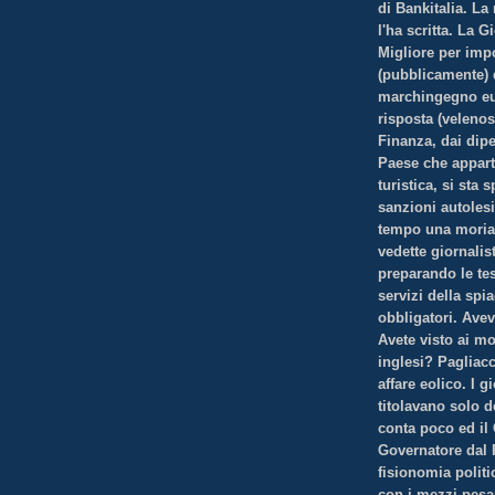
di Bankitalia. L
l'ha scritta. La G
Migliore per impo
(pubblicamente) d
marchingegno eur
risposta (velenos
Finanza, dai dipe
Paese che appart
turistica, si sta
sanzioni autoles
tempo una moria
vedette giornalis
preparando le te
servizi della spia
obbligatori. Avev
Avete visto ai mo
inglesi? Pagliacc
affare eolico. I 
titolavano solo d
conta poco ed il
Governatore dal 
fisionomia politi
con i mezzi pesa