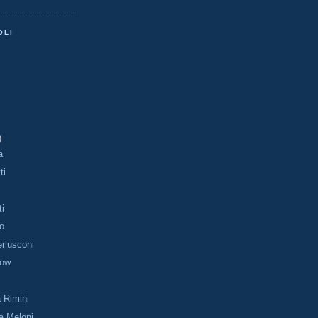
OLI
)
a
ti
ti
o
erlusconi
Now
ia Rimini
lla Meloni