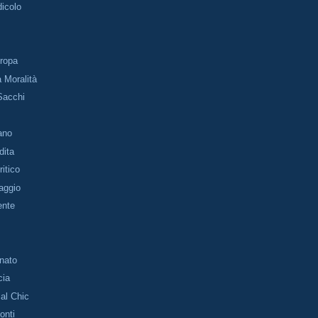
dicolo
uropa
a Moralità
Sacchi
ano
dita
itico
aggio
ente
o
nato
cia
al Chic
onti