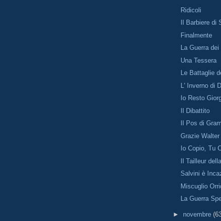
Ridicoli
Il Barbiere di 
Finalmente
La Guerra dei
Una Tessera
Le Battaglie d
L' Inverno di 
Io Resto Gior
Il Dibattito
Il Pos di Gram
Grazie Walter
Io Copio, Tu 
Il Tailleur dell
Salvini è Inc
Miscuglio Orr
La Guerra Spe
►
novembre
(6