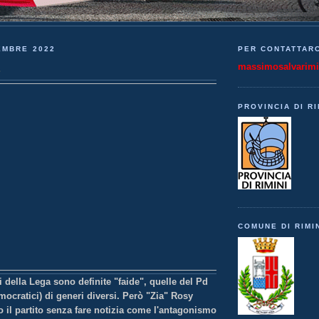
EMBRE 2022
PER CONTATTARC
massimosalvarim
PROVINCIA DI RI
COMUNE DI RIMI
i della Lega sono definite "faide", quelle del Pd
ocratici) di generi diversi. Però "Zia" Rosy
o il partito senza fare notizia come l'antagonismo