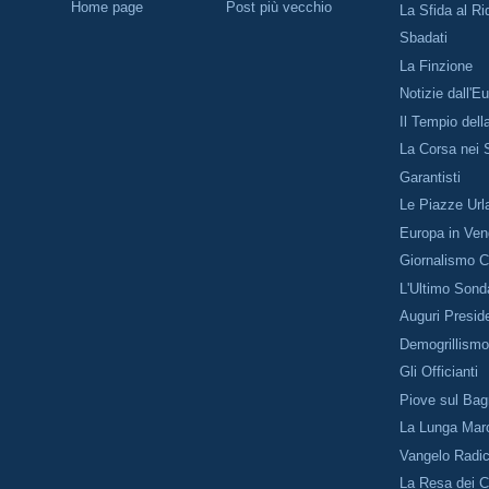
Home page
Post più vecchio
La Sfida al Ri
Sbadati
La Finzione
Notizie dall'E
Il Tempio dell
La Corsa nei 
Garantisti
Le Piazze Url
Europa in Ven
Giornalismo Cr
L'Ultimo Sond
Auguri Presid
Demogrillism
Gli Officianti
Piove sul Bag
La Lunga Mar
Vangelo Radic
La Resa dei C