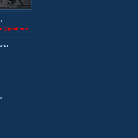
I:
ini@gmail.com
MINI
NI