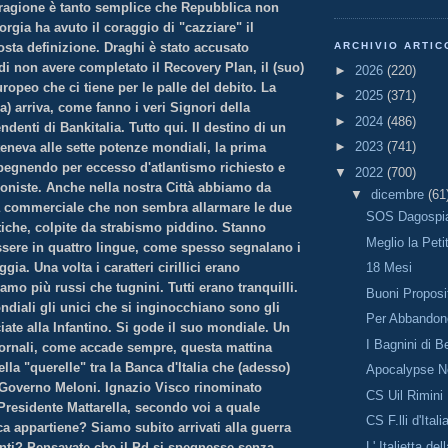
a ragione è tanto semplice che Repubblica non
iorgia ha avuto il coraggio di "cazziare" il
sta definizione. Draghi è stato accusato
ARCHIVIO ARTIC
i non avere completato il Recovery Plan, il (suo)
►
2026
(220)
opeo che ci tiene per le palle del debito. La
►
2025
(371)
a) arriva, come fanno i veri Signori della
►
2024
(486)
ndenti di Bankitalia. Tutto qui. Il destino di un
►
2023
(741)
eneva alle sette potenze mondiali, la prima
 spegnendo per eccesso d'atlantismo richiesto e
▼
2022
(700)
ioniste. Anche nella nostra Città abbiamo da
▼
dicembre
(61
 commerciale che non sembra allarmare le due
SOS Dagospi
tiche, colpite da strabismo piddino. Stanno
Meglio la Petit
ssere in quattro lingue, come spesso segnalano i
ggia. Una volta i caratteri cirillici erano
18 Mesi
amo più russi che tugnini. Tutti erano tranquilli.
Buoni Proposi
ndiali gli unici che si inginocchiano sono gli
Per Abbandon
iate alla Infantino. Si gode il suo mondiale. Un
I Bagnini di B
giornali, come accade sempre, questa mattina
ella "querelle" tra la Banca d'Italia che (adesso)
Apocalypse 
 Governo Meloni. Ignazio Visco rinominato
CS Uil Rimini
Presidente Mattarella, secondo voi a quale
CS F.lli d'Ital
ca appartiene? Siamo subito arrivati alla guerra
L' Italietta de
nti? Pensavate che il Pd si spegnesse senza