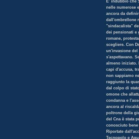
E' indubbio che 
nelle numerose ed
ancora da definire
dall'ombrellone r
"sindacalista" de
dei pensionati e
romane, protesta
scegliere. Con Dra
un'invasione del
s'aspettavano. S
almeno iniziato.
capi d'accusa, tr
non sappiamo ne
raggiunto la quas
dal colpo di stat
omone che allatt
condanna e l'asso
ancora al riscald
poltrone della gi
del Cna è stata 
conosciuto bene 
Riportate dall'ac
Tecnopolo e Aquar