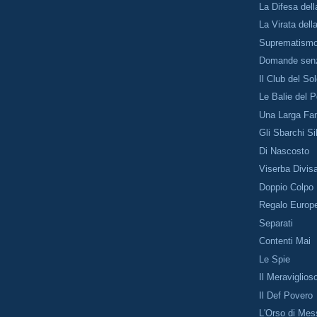
La Difesa del
La Virata dell
Suprematismo
Domande senz
Il Club del So
Le Balie del 
Una Larga Fam
Gli Sbarchi Si
Di Nascosto
Viserba Divis
Doppio Colpo
Regalo Europ
Separati
Contenti Mai
Le Spie
Il Meraviglio
Il Def Povero
L'Orso di Mes