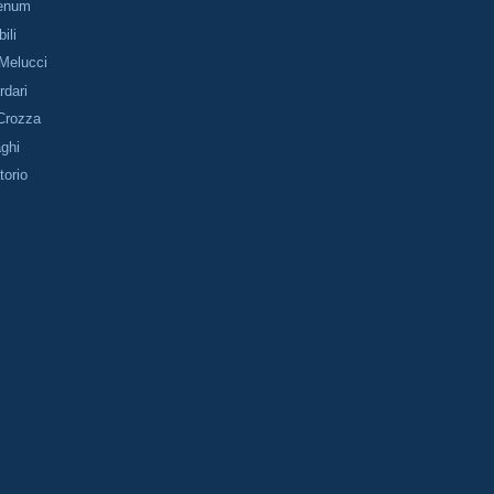
nenum
bili
 Melucci
rdari
 Crozza
aghi
torio