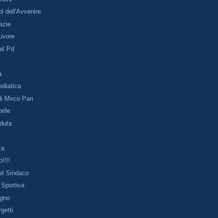
l dell'Avvenire
azie
ivore
del Pd
e
a
diatica
di Mirco Pari
rile
rduta
za
!!!!
del Sindaco
 Sportiva
gno
getti