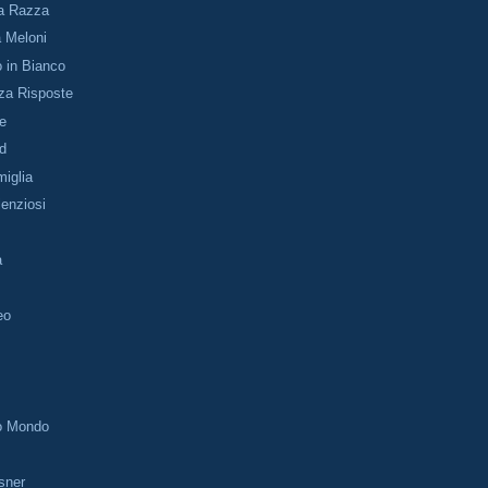
la Razza
a Meloni
 in Bianco
a Risposte
le
Pd
iglia
lenziosi
a
eo
so Mondo
sner