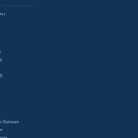
OLI
)
9)
0)
o Balneare.
ue
enoni