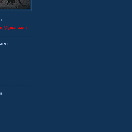
I:
ini@gmail.com
MINI
NI