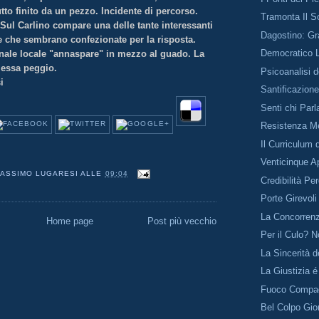
tto finito da un pezzo. Incidente di percorso.
Tramonta Il So
Sul Carlino compare una delle tante interessanti
Dagostino: Gr
ore che sembrano confezionate per la risposta.
Democratico L
rnale locale "annaspare" in mezzo al guado. La
messa peggio.
Psicoanalisi 
i
Santificazion
Senti chi Parl
Resistenza Me
Il Curriculum 
Venticinque Ap
ASSIMO LUGARESI
ALLE
09:04
Credibilità Pe
Porte Girevoli
La Concorren
Home page
Post più vecchio
Per il Culo? No
La Sincerità 
La Giustizia é
Fuoco Compa
Bel Colpo Gior