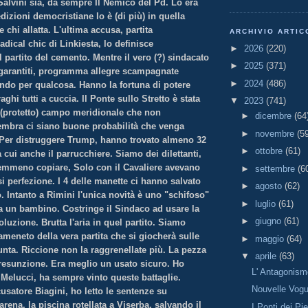
Salvini sia, da sempre Il Nemico del Pd. Lo era
izioni democristiane lo è (di più) in quella
 chi allatta. L'ultima accusa, partita
ARCHIVIO ARTIC
adical chic di Linkiesta, lo definisce
►
2026
(220)
l partito del cemento. Mentre il vero (?) sindacato
►
2025
(371)
 garantiti, programma allegre scampagnate
►
2024
(486)
ndo per qualcosa. Hanno la fortuna di potere
ghi tutti a cuccia. Il Ponte sullo Stretto è stata
▼
2023
(741)
 (protetto) campo meridionale che non
►
dicembre
(64
embra ci siano buone probabilità che venga
►
novembre
(5
 Per distruggere Trump, hanno trovato almeno 32
►
ottobre
(61)
a cui anche il parrucchiere. Siamo dei dilettanti,
mmeno copiare, Solo con il Cavaliere avevano
►
settembre
(6
i perfezione. I 4 delle manette ci hanno salvato
►
agosto
(62)
o. Intanto a Rimini l'unica novità è uno "schifoso"
►
luglio
(61)
a un bambino. Costringe il Sindaco ad usare la
►
giugno
(61)
luzione. Brutta l'aria in quel partito. Siamo
ameneto della vera partita che si giocherà sulle
►
maggio
(64)
unta. Riccione non la raggrenellate più. La pezza
▼
aprile
(63)
presunzione. Era meglio un usato sicuro. Ho
L' Antagonism
Melucci, ha sempre vinto queste battaglie.
Nouvelle Vog
cusatore Biagini, ho letto le sentenze su
ena, la piscina rotellata a Viserba, salvando il
I Ponti dei Pi