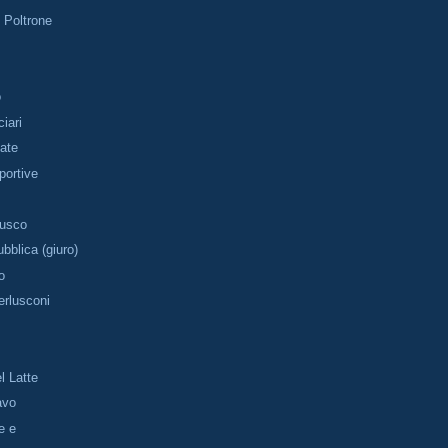
e Poltrone
o
iari
tate
portive
rusco
bblica (giuro)
o
erlusconi
l Latte
avo
e e