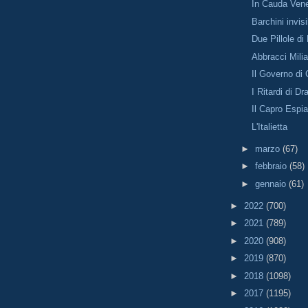
In Cauda Ve
Barchini invisi
Due Pillole di
Abbracci Milia
Il Governo di
I Ritardi di Dr
Il Capro Espia
L'Italietta
►
marzo
(67)
►
febbraio
(58)
►
gennaio
(61)
►
2022
(700)
►
2021
(789)
►
2020
(908)
►
2019
(870)
►
2018
(1098)
►
2017
(1195)