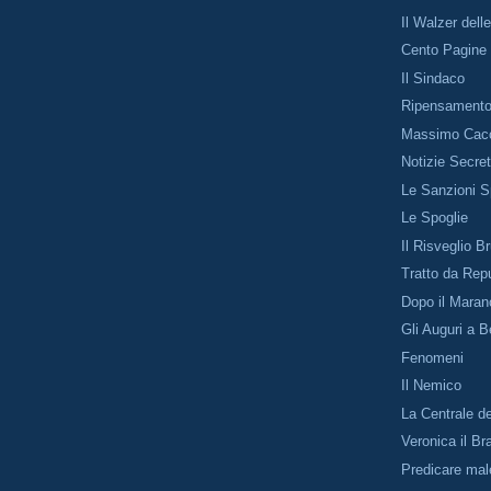
Il Walzer dell
Cento Pagine
Il Sindaco
Ripensament
Massimo Cacc
Notizie Secre
Le Sanzioni S
Le Spoglie
Il Risveglio B
Tratto da Repu
Dopo il Maran
Gli Auguri a B
Fenomeni
Il Nemico
La Centrale de
Veronica il Br
Predicare mal