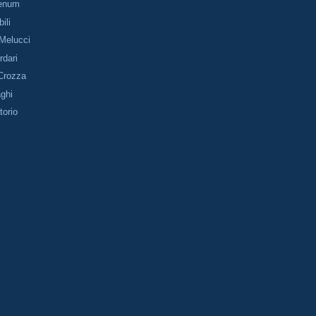
nenum
bili
 Melucci
rdari
 Crozza
aghi
torio