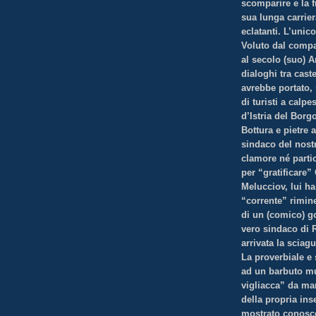
scomparire e la 
sua lunga carrier
eclatanti. L’unic
Voluto dal compa
al secolo (suo) 
dialoghi tra cast
avrebbe portato, 
di turisti a calpe
d’Istria del Borg
Bottura e pietre a
sindaco del nostr
clamore né parti
per “gratificare”
Melucciov, lui ha 
“corrente” rimine
di un (comico) g
vero sindaco di R
arrivata la sciagu
La proverbiale e 
ad un barbuto mu
vigliacca” da man
della propria inse
mostrato conoscen