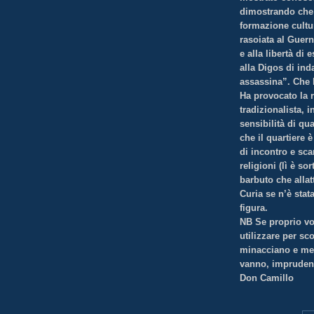
dimostrando che 
formazione cultur
rasoiata al Guern
e alla libertà di
alla Digos di ind
assassina”. Che 
Ha provocato la r
tradizionalista, i
sensibilità di qu
che il quartiere è
di incontro e sca
religioni (lì è s
barbuto che allat
Curia se n’è stat
figura.
NB Se proprio vo
utilizzare per sc
minacciano e men
vanno, imprudent
Don Camillo