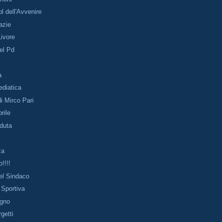
l dell'Avvenire
azie
ivore
del Pd
e
a
diatica
di Mirco Pari
rile
rduta
za
!!!!
del Sindaco
 Sportiva
gno
getti