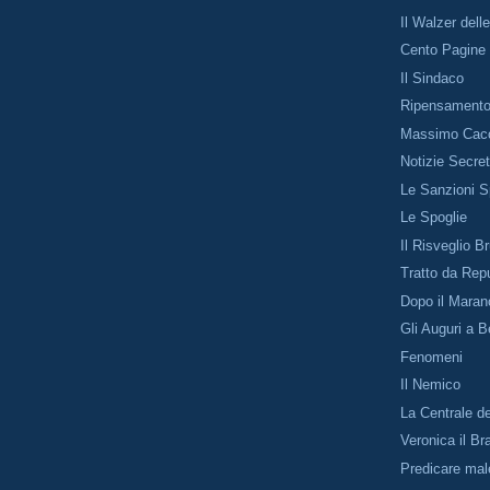
Il Walzer dell
Cento Pagine
Il Sindaco
Ripensament
Massimo Cacc
Notizie Secre
Le Sanzioni S
Le Spoglie
Il Risveglio B
Tratto da Repu
Dopo il Maran
Gli Auguri a B
Fenomeni
Il Nemico
La Centrale de
Veronica il Br
Predicare mal