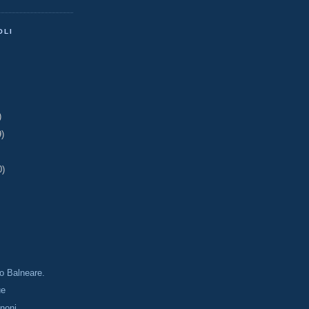
OLI
)
9)
0)
o Balneare.
ue
enoni