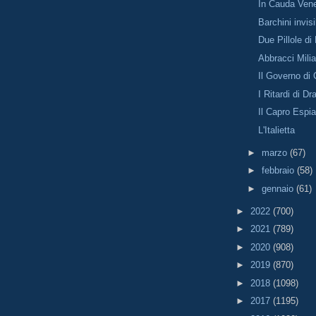
In Cauda Ve
Barchini invisi
Due Pillole di
Abbracci Milia
Il Governo di
I Ritardi di Dr
Il Capro Espia
L'Italietta
►
marzo
(67)
►
febbraio
(58)
►
gennaio
(61)
►
2022
(700)
►
2021
(789)
►
2020
(908)
►
2019
(870)
►
2018
(1098)
►
2017
(1195)