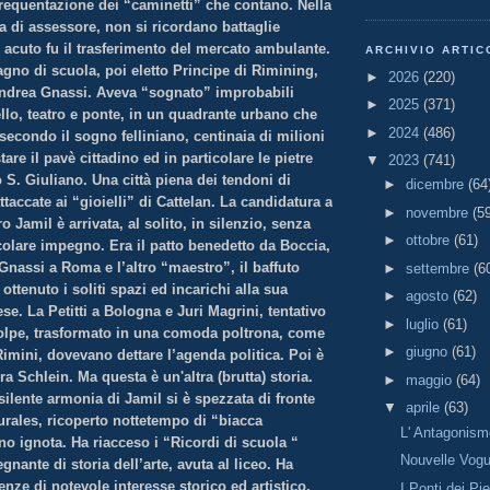
frequentazione dei “caminetti” che contano. Nella
a di assessore, non si ricordano battaglie
o acuto fu il trasferimento del mercato ambulante.
ARCHIVIO ARTIC
gno di scuola, poi eletto Principe di Rimining,
►
2026
(220)
Andrea Gnassi. Aveva “sognato” improbabili
►
2025
(371)
ello, teatro e ponte, in un quadrante urbano che
►
2024
(486)
secondo il sogno felliniano, centinaia di milioni
stare il pavè cittadino ed in particolare le pietre
▼
2023
(741)
o S. Giuliano. Una città piena dei tendoni di
►
dicembre
(64
ttaccate ai “gioielli” di Cattelan. La candidatura a
►
novembre
(5
o Jamil è arrivata, al solito, in silenzio, senza
►
ottobre
(61)
colare impegno. Era il patto benedetto da Boccia,
 Gnassi a Roma e l’altro “maestro”, il baffuto
►
settembre
(6
ottenuto i soliti spazi ed incarichi alla sua
►
agosto
(62)
se. La Petitti a Bologna e Juri Magrini, tentativo
►
luglio
(61)
olpe, trasformato in una comoda poltrona, come
►
giugno
(61)
imini, dovevano dettare l’agenda politica. Poi è
ra Schlein. Ma questa è un'altra (brutta) storia.
►
maggio
(64)
silente armonia di Jamil si è spezzata di fronte
▼
aprile
(63)
rales, ricoperto nottetempo di “biacca
L' Antagonism
o ignota. Ha riacceso i “Ricordi di scuola “
Nouvelle Vog
gnante di storia dell’arte, avuta al liceo. Ha
ze di notevole interesse storico ed artistico,
I Ponti dei Pi