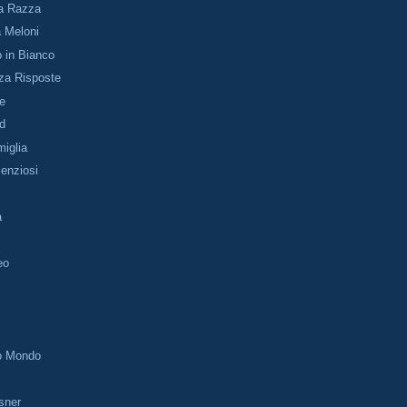
la Razza
a Meloni
 in Bianco
a Risposte
le
Pd
iglia
lenziosi
a
eo
so Mondo
sner