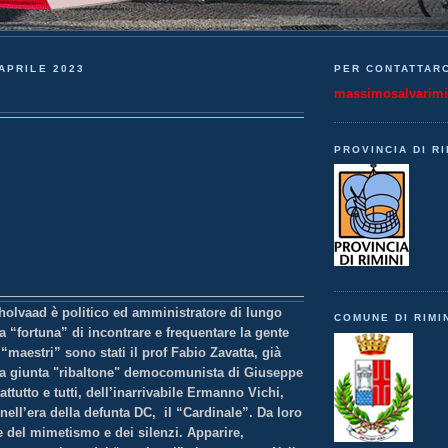
APRILE 2023
PER CONTATTARC
massimosalvarim
PROVINCIA DI RI
holvaad è politico ed amministratore di lungo
COMUNE DI RIMI
a “fortuna” di incontrare e frequentare la gente
 “maestri” sono stati il prof Fabio Zavatta, già
la giunta "ribaltone" democomunista di Giuseppe
ttutto e tutti, dell’inarrivabile Ermanno Vichi,
ell’era della defunta DC, il “Cardinale”. Da loro
e del mimetismo e dei silenzi. Apparire,