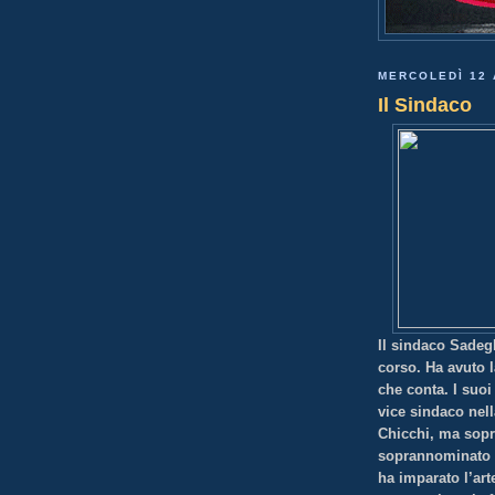
MERCOLEDÌ 12 
Il Sindaco
Il sindaco Sadeg
corso. Ha avuto l
che conta. I suoi
vice sindaco nel
Chicchi, ma sopra
soprannominato n
ha imparato l’art