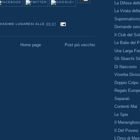
La Difesa del
La Virata dell
Suprematismo
ASSIMO LUGARESI
ALLE
09:37
Domande senz
Il Club del So
Le Balie del 
Home page
Post più vecchio
Una Larga Fam
Gli Sbarchi Si
Di Nascosto
Viserba Divis
Doppio Colpo
Regalo Europ
Separati
Contenti Mai
Le Spie
Il Meraviglio
Il Def Povero
L'Orso di Mes