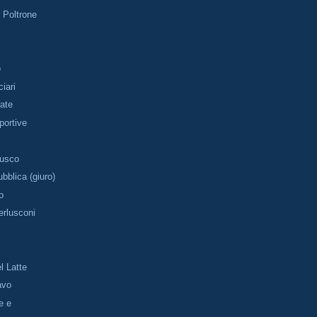
e Poltrone
o
iari
tate
portive
rusco
bblica (giuro)
o
erlusconi
l Latte
avo
e e