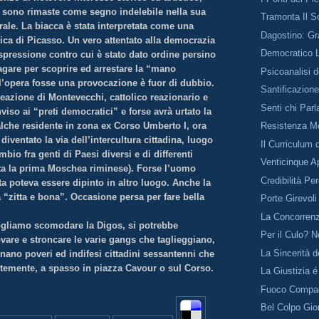
sono rimaste come segno indelebile nella sua
Tramonta Il So
ale. La biacca è stata interpretata come una
Dagostino: Gr
ica di Picasso. Un vero attentato alla democrazia
Democratico L
 espressione contro cui è stato dato ordine persino
agare per scoprire ed arrestare la “mano
Psicoanalisi 
l’opera fosse una provocazione è fuor di dubbio.
Santificazion
eazione di Montevecchi, cattolico reazionario e
Senti chi Parl
nviso ai “preti democratici” e forse avrà urtato la
alche residente in zona ex Corso Umberto I, ora
Resistenza Me
 diventato la via dell’intercultura cittadina, luogo
Il Curriculum 
mbio fra genti di Paesi diversi e di differenti
Venticinque Ap
orta la prima Moschea riminese). Forse l’uomo
Credibilità Pe
ta poteva essere dipinto in altro luogo. Anche la
a “zitta e bona”. Occasione persa per fare bella
Porte Girevoli
La Concorren
gliamo scomodare la Digos, si potrebbe
Per il Culo? No
ovare e stroncare le varie gangs che taglieggiano,
La Sincerità 
ano poveri ed indifesi cittadini sessantenni che
emente, a spasso in piazza Cavour o sul Corso.
La Giustizia é
Fuoco Compa
Bel Colpo Gior