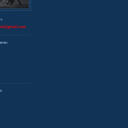
I:
ini@gmail.com
MINI
NI