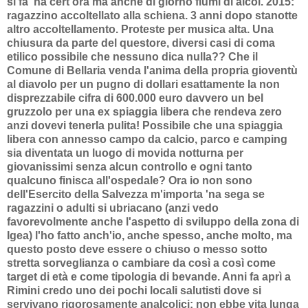
si fa 'na cert'ora ma anche di giorno fiumi di alcol. 2015:
ragazzino accoltellato alla schiena. 3 anni dopo stanotte
altro accoltellamento. Proteste per musica alta. Una
chiusura da parte del questore, diversi casi di coma
etilico possibile che nessuno dica nulla?? Che il
Comune di Bellaria venda l'anima della propria gioventù
al diavolo per un pugno di dollari esattamente la non
disprezzabile cifra di 600.000 euro davvero un bel
gruzzolo per una ex spiaggia libera che rendeva zero
anzi dovevi tenerla pulita! Possibile che una spiaggia
libera con annesso campo da calcio, parco e camping
sia diventata un luogo di movida notturna per
giovanissimi senza alcun controllo e ogni tanto
qualcuno finisca all'ospedale? Ora io non sono
dell'Esercito della Salvezza m'importa 'na sega se
ragazzini o adulti si ubriacano (anzi vedo
favorevolmente anche l'aspetto di sviluppo della zona di
Igea) l'ho fatto anch'io, anche spesso, anche molto, ma
questo posto deve essere o chiuso o messo sotto
stretta sorveglianza o cambiare da così a così come
target di età e come tipologia di bevande. Anni fa aprì a
Rimini credo uno dei pochi locali salutisti dove si
servivano rigorosamente analcolici: non ebbe vita lunga