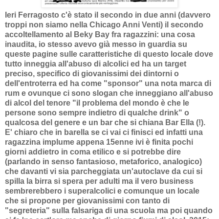
Ieri Ferragosto c'è stato il secondo in due anni (davvero
troppi non siamo nella Chicago Anni Venti) il secondo
accoltellamento al Beky Bay fra ragazzini: una cosa
inaudita, io stesso avevo già messo in guardia su
queste pagine sulle caratteristiche di questo locale dove
tutto inneggia all'abuso di alcolici ed ha un target
preciso, specifico di giovanissimi dei dintorni o
dell'entroterra ed ha come "sponsor" una nota marca di
rum e ovunque ci sono slogan che inneggiano all'abuso
di alcol del tenore "il problema del mondo è che le
persone sono sempre indietro di qualche drink" o
qualcosa del genere e un bar che si chiana Bar Ella (!).
E' chiaro che in barella se ci vai ci finisci ed infatti una
ragazzina implume appena 15enne ivi è finita pochi
giorni addietro in coma etilico e si potrebbe dire
(parlando in senso fantasioso, metaforico, analogico)
che davanti vi sia parcheggiata un'autoclave da cui si
spilla la birra si spera per adulti ma il vero business
sembrerebbero i superalcolici e comunque un locale
che si propone per giovanissimi con tanto di
"segreteria" sulla falsariga di una scuola ma poi quando