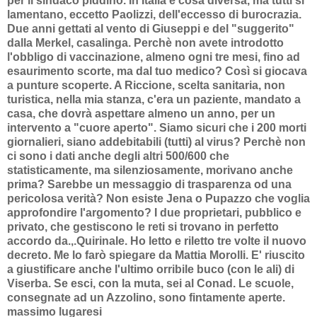
per il sindaco piddino. In Italia è cosa diversa, ma tutti si
lamentano, eccetto Paolizzi, dell'eccesso di burocrazia.
Due anni gettati al vento di Giuseppi e del "suggerito"
dalla Merkel, casalinga. Perchè non avete introdotto
l'obbligo di vaccinazione, almeno ogni tre mesi, fino ad
esaurimento scorte, ma dal tuo medico? Così si giocava
a punture scoperte. A Riccione, scelta sanitaria, non
turistica, nella mia stanza, c'era un paziente, mandato a
casa, che dovrà aspettare almeno un anno,
per un
intervento a "cuore aperto".
Siamo sicuri che i 200 morti
giornalieri, siano addebitabili (tutti) al virus? Perchè non
ci sono i dati anche degli altri 500/600 che
statisticamente, ma silenziosamente, morivano anche
prima? Sarebbe un messaggio di trasparenza od una
pericolosa verità? Non esiste Jena o Pupazzo che voglia
approfondire l'argomento? I due proprietari, pubblico e
privato, che gestiscono le reti si trovano in perfetto
accordo da.,.Quirinale. Ho letto e riletto tre volte il nuovo
decreto. Me lo farò spiegare da Mattia Morolli. E' riuscito
a giustificare anche l'ultimo orribile buco (con le ali) di
Viserba. Se esci, con la muta, sei al Conad. Le scuole,
consegnate ad un Azzolino, sono fintamente aperte.
massimo lugaresi