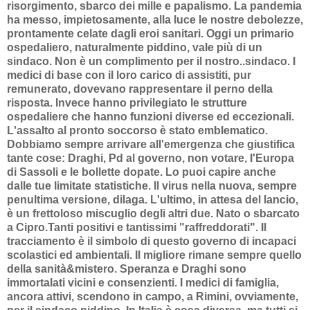
risorgimento, sbarco dei mille e papalismo. La pandemia
ha messo, impietosamente, alla luce le nostre debolezze,
prontamente celate dagli eroi sanitari. Oggi un primario
ospedaliero, naturalmente piddino, vale più di un
sindaco. Non è un complimento per il nostro..sindaco. I
medici di base con il loro carico di assistiti, pur
remunerato, dovevano rappresentare il perno della
risposta. Invece hanno privilegiato le strutture
ospedaliere che hanno funzioni diverse ed eccezionali.
L'assalto al pronto soccorso è stato emblematico.
Dobbiamo sempre arrivare all'emergenza che giustifica
tante cose: Draghi, Pd al governo, non votare, l'Europa
di Sassoli e le bollette dopate. Lo puoi capire anche
dalle tue limitate statistiche. Il virus nella nuova, sempre
penultima versione, dilaga. L'ultimo, in attesa del lancio,
è un frettoloso miscuglio degli altri due. Nato o sbarcato
a Cipro.Tanti positivi e tantissimi "raffreddorati". Il
tracciamento è il simbolo di questo governo di incapaci
scolastici ed ambientali. Il migliore rimane sempre quello
della sanità&mistero. Speranza e Draghi sono
immortalati vicini e consenzienti. I medici di famiglia,
ancora attivi, scendono in campo, a Rimini, ovviamente,