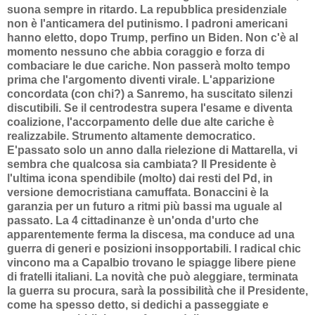
suona sempre in ritardo. La repubblica presidenziale
non è l'anticamera del putinismo. I padroni americani
hanno eletto, dopo Trump, perfino un Biden. Non c'è al
momento nessuno che abbia coraggio e forza di
combaciare le due cariche. Non passerà molto tempo
prima che l'argomento diventi virale. L'apparizione
concordata (con chi?) a Sanremo, ha suscitato silenzi
discutibili. Se il centrodestra supera l'esame e diventa
coalizione, l'accorpamento delle due alte cariche è
realizzabile. Strumento altamente democratico.
E'passato solo un anno dalla rielezione di Mattarella, vi
sembra che qualcosa sia cambiata? Il Presidente è
l'ultima icona spendibile (molto) dai resti del Pd, in
versione democristiana camuffata. Bonaccini è la
garanzia per un futuro a ritmi più bassi ma uguale al
passato. La 4 cittadinanze è un'onda d'urto che
apparentemente ferma la discesa, ma conduce ad una
guerra di generi e posizioni insopportabili. I radical chic
vincono ma a Capalbio trovano le spiagge libere piene
di fratelli italiani. La novità che può aleggiare, terminata
la guerra su procura, sarà la possibilità che il Presidente,
come ha spesso detto, si dedichi a passeggiate e