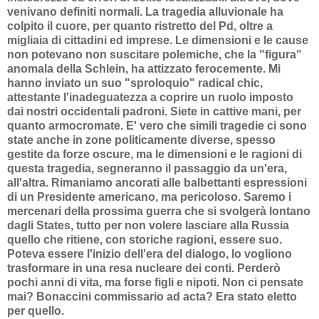
venivano definiti normali. La tragedia alluvionale ha
colpito il cuore, per quanto ristretto del Pd, oltre a
migliaia di cittadini ed imprese. Le dimensioni e le cause
non potevano non suscitare polemiche, che la "figura"
anomala della Schlein, ha attizzato ferocemente. Mi
hanno inviato un suo "sproloquio" radical chic,
attestante l'inadeguatezza a coprire un ruolo imposto
dai nostri occidentali padroni. Siete in cattive mani, per
quanto armocromate. E' vero che simili tragedie ci sono
state anche in zone politicamente diverse, spesso
gestite da forze oscure, ma le dimensioni e le ragioni di
questa tragedia,
segneranno il passaggio da un'era,
all'altra. Rimaniamo ancorati alle balbettanti espressioni
di un Presidente americano, ma pericoloso. Saremo i
mercenari della prossima guerra che si svolgerà lontano
dagli States, tutto per non volere lasciare alla Russia
quello che ritiene, con storiche ragioni, essere suo.
Poteva essere l'inizio dell'era del dialogo, lo vogliono
trasformare in una resa nucleare dei conti. Perderò
pochi anni di vita, ma forse figli e nipoti. Non ci pensate
mai? Bonaccini commissario ad acta? Era stato eletto
per quello.