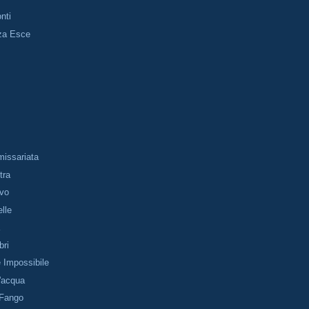
nti
za Esce
issariata
tra
vo
lle
a
bri
 Impossibile
'acqua
 Fango