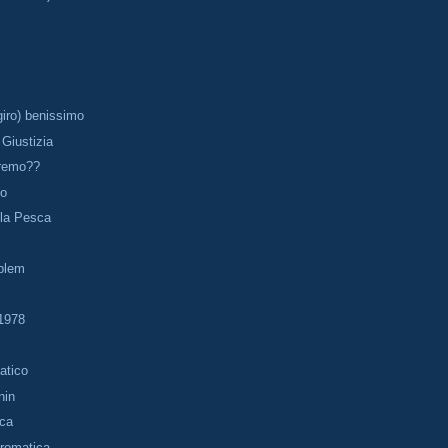
 giro) benissimo
 Giustizia
remo??
to
lla Pesca
blem
1978
atico
nin
nca
Cromatica