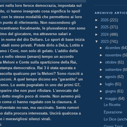
ani nella loro feroce democrazia, impostata sul
bito, ci hanno insegnato cosa
significa lo spoil
ARCHIVIO ARTIC
 con le stesse modalità che permettono ai loro
►
2026
(221)
un punto di riferimento. Non nascondono gli
►
2025
(371)
 incentivano fiscalmente, le plusvalenze non sono
timo del giocatore, ma attraverso salari e
►
2024
(486)
in nome del dio Dollaro. Lo sport di base inizia
▼
2023
(741)
 stadi sono privati. Potete dirlo a DeLa, Lotito e
►
dicembre
(64
iamo i Con
i, non solo di gelato. L’addio della
►
novembre
(5
 e nello stesso (amaro) tempo un accordo
la Meloni e Conte sulla spartizione della Rai,
►
ottobre
(61)
stampa democratica. Rai 3 è stata epurata e
►
settembre
(6
'ascolta qualcuno per la Meloni? Sono riusciti a
►
agosto
(62)
usconi. A quel tempo dicono era "garantito" un
►
luglio
(61)
ismo. Lo avete pugnalato in uno dei primi G7,
mparire che non puoi rifiutare. L'avvocato del
►
giugno
(61)
a detto meglio poco di niente. Non avremo più
▼
maggio
(64)
 come ci hanno regalato con la clausura. A
Le Ricette
diventato no-vax, ma vaccinato. Sento rumori
Epurazione
no dalla procura interessata. Uscirà qualcosa a
o i meravigliosi silenzi virali.
Lo Dice (anch
i
Giorni Tristi