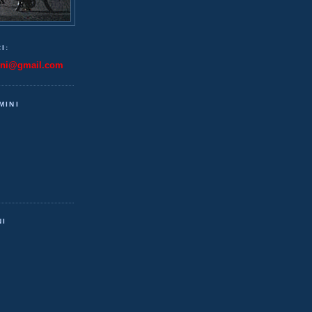
I:
ini@gmail.com
MINI
NI