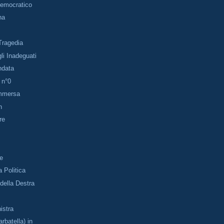
Democratico
na
Tragedia
li Inadeguati
ndata
 n°0
mmersa
n
re
o
se
 Politica
 della Destra
istra
rbatella) in