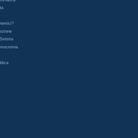
ta
nemici?
sizione
 Sinistra
'Armocromia
blica