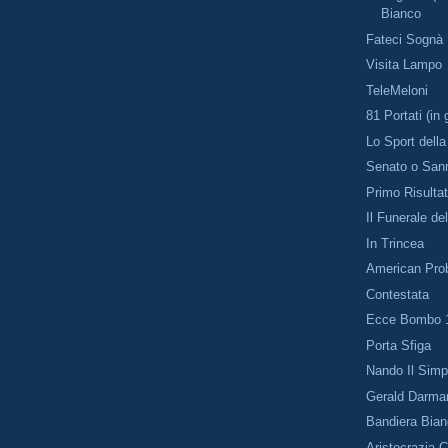
Bianco
Fateci Sognà
Visita Lampo
TeleMeloni
81 Portati (in
Lo Sport della
Senato o San
Primo Risulta
Il Funerale de
In Trincea
American Pro
Contestata
Ecce Bombo 
Porta Sfiga
Nando Il Simp
Gerald Darma
Bandiera Bia
Aristocrazia 