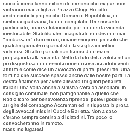
società come fanno milioni di persone che magari non
vedranno mai la figlia a Palazzo Ghigi. Ho letto
avidamente le pagine che Domani e Repubblica, in
simbiosi giudiziaria, hanno compilato. Un riassunto
pasticciato, forse volutamente, per rendere la vicenda
inestricabile. Stabilito che i magistrati non devono mai
"rimborsare" i loro errori, rimane sempre il pericolo che
qualche giornale o giornalista, lasci gli zampettini
velenosi. Gli altri giornali non hanno dato eco e
propaganda alla vicenda. Metto la foto della voluta ed un
pò disgustosa rappresentazione di cose accadute venti
anni fa e come dice un avvocato di parte, prescritte. Una
fortuna che succede spesso anche dalle nostre parti. La
destra è famosa per avere allevato i migliori penalisti
italiani. una volta anche a sinistra c'era da ascoltare. In
consiglio comunale, non paragonabile a quello che
Radio Icaro per benevolenza riprende, potevi godere le
arrighe del compagno Accreman ed in risposta la prosa
degli avvocati missini Cucci e Barletta. Non a caso
c'erano sempre centinaia di cittadini. Tra poco lo
convocheranno in remoto.
massimo lugaresi