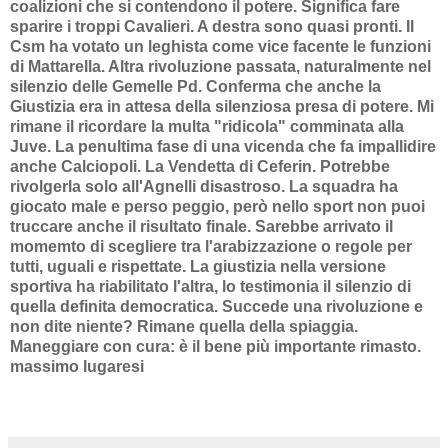
coalizioni che si contendono il potere. Significa fare
sparire i troppi Cavalieri. A destra sono quasi pronti. Il
Csm ha votato un leghista come vice facente le funzioni
di Mattarella. Altra rivoluzione passata, naturalmente nel
silenzio delle Gemelle Pd. Conferma che anche la
Giustizia era in attesa della silenziosa presa di potere. Mi
rimane il ricordare la multa "ridicola" comminata alla
Juve. La penultima fase di una vicenda che fa impallidire
anche Calciopoli. La Vendetta di Ceferin. Potrebbe
rivolgerla solo all'Agnelli disastroso. La squadra ha
giocato male e perso peggio, però nello sport non puoi
truccare anche il risultato finale. Sarebbe arrivato il
momemto di scegliere tra l'arabizzazione o regole per
tutti, uguali e rispettate. La giustizia nella versione
sportiva ha riabilitato l'altra, lo testimonia il silenzio di
quella definita democratica. Succede una rivoluzione e
non dite niente? Rimane quella della spiaggia.
Maneggiare con cura: è il bene più importante rimasto.
massimo lugaresi