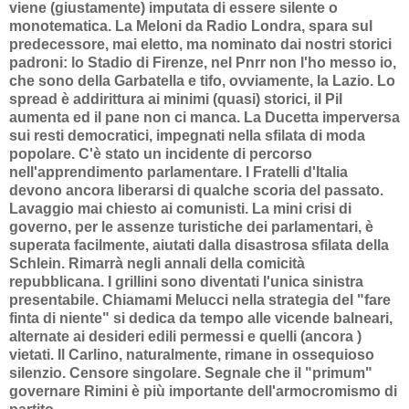
viene (giustamente) imputata di essere silente o
monotematica.
La Meloni da Radio Londra, spara sul
predecessore, mai eletto, ma nominato dai nostri storici
padroni: lo Stadio di Firenze, nel Pnrr non l'ho messo io,
che sono della Garbatella e tifo, ovviamente, la Lazio. Lo
spread è addirittura ai minimi (quasi) storici, il Pil
aumenta ed il pane non ci manca. La Ducetta imperversa
sui resti democratici, impegnati nella sfilata di moda
popolare. C'è stato un incidente di percorso
nell'apprendimento parlamentare. I Fratelli d'Italia
devono ancora liberarsi di qualche scoria del passato.
Lavaggio mai chiesto ai comunisti. La mini crisi di
governo, per le assenze turistiche dei parlamentari, è
superata facilmente, aiutati dalla disastrosa sfilata della
Schlein. Rimarrà negli annali della comicità
repubblicana. I grillini sono diventati l'unica sinistra
presentabile. Chiamami Melucci nella strategia del "fare
finta di niente" si dedica da tempo alle vicende balneari,
alternate ai desideri edili permessi e quelli (ancora )
vietati. Il Carlino, naturalmente, rimane in ossequioso
silenzio. Censore singolare. Segnale che il "primum"
governare Rimini è più importante dell'armocromismo di