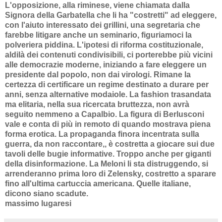
L'opposizione, alla riminese, viene chiamata dalla
Signora della Garbatella che li ha "costretti" ad eleggere,
con l'aiuto interessato dei grillini, una segretaria che
farebbe litigare anche un seminario, figuriamoci la
polveriera piddina. L'ipotesi di riforma costituzionale,
aldilà dei contenuti condivisibili, ci porterebbe più vicini
alle democrazie moderne, iniziando a fare eleggere un
presidente dal popolo, non dai virologi. Rimane la
certezza di certificare un regime destinato a durare per
anni, senza alternative modaiole. La fashion trasandata
ma elitaria, nella sua ricercata bruttezza, non avrà
seguito nemmeno a Capalbio. La figura di Berlusconi
vale e conta di più in remoto di quando mostrava piena
forma erotica. La propaganda finora incentrata sulla
guerra, da non raccontare,, è costretta a giocare sui due
tavoli delle bugie informative. Troppo anche per giganti
della disinformazione. La Meloni li sta distruggendo, si
arrenderanno prima loro di Zelensky, costretto a sparare
fino all'ultima cartuccia americana. Quelle italiane,
dicono siano scadute.
massimo lugaresi