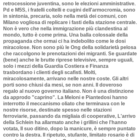
retrocessione juventina, sono le elezioni amministrative.
Pd e M5S, i fratelli coltelli e cugini dell'armocromia, sono
in sintonia, precaria, solo nella metà dei comuni, con
Milano vogliosa di replicare i fasti della stazione centrale.
Non è vero che nella immigrazione più clandestina al
mondo, tutto è come prima. Una balla colossale della
propaganda che ormai ci ha indebolito come le dosi
miracolose. Non sono più le Ong della solidarietà pelosa
che raccolgono le prenotazioni dei migranti. Se guardate
(bene) anche le brutte riprese televisive, sempre uguali,
solo i mezzi della Guardia Costiera e Finanza
trasbordano i clienti degli scafisti. Molti,
miracolosamente, arrivano nelle nostre coste. Gli altri
porti sono chiusi da mesi, se non anni. Il doveroso
regalo al nuovo governo italiano. Non è una distinzione
da approdo "caprino". La Meloni e Piantedosi hanno
interrotto il meccanismo oliato che terminava con le
nostre risorse, destinate spesso nelle stazioni
ferroviarie, passando da migliaia di cooperative, L'arrivo
della Schlein ha allarmato anche i grillini che l'hanno
votata, Il suo ditino, dopo la manicure, è sempre puntato
contro la destra. Il ripetuto, stufante, limitato rosario è di