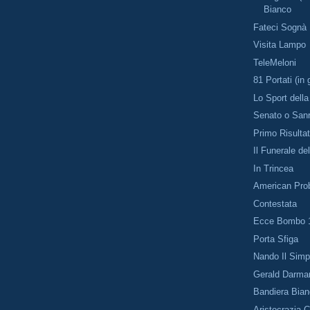
Bianco
Fateci Sognà
Visita Lampo
TeleMeloni
81 Portati (in
Lo Sport della
Senato o San
Primo Risulta
Il Funerale de
In Trincea
American Pro
Contestata
Ecce Bombo 
Porta Sfiga
Nando Il Simp
Gerald Darma
Bandiera Bia
Aristocrazia 