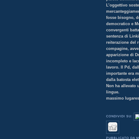
L’oggettivo soste
mercanteggiament
fosse bisogno, de
democratico e Mov
convergenti batt
sentenza di Link
reiterazione del 
compagine, avvezz
apparizione di Dr
incompleto e lacu
lavoro. Il Pd, dall
importante era m
dalla batosta elet
Non ha allevato u
lingue.
massimo lugares
CONDIVIDI SU:
PUBBLICATO DA
M