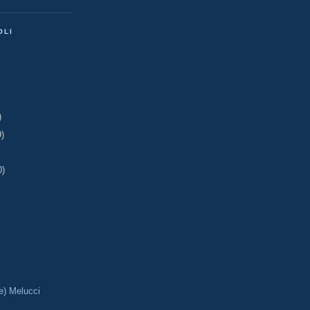
OLI
)
9)
0)
e) Melucci