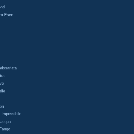
nti
za Esce
issariata
tra
vo
lle
a
bri
 Impossibile
'acqua
 Fango