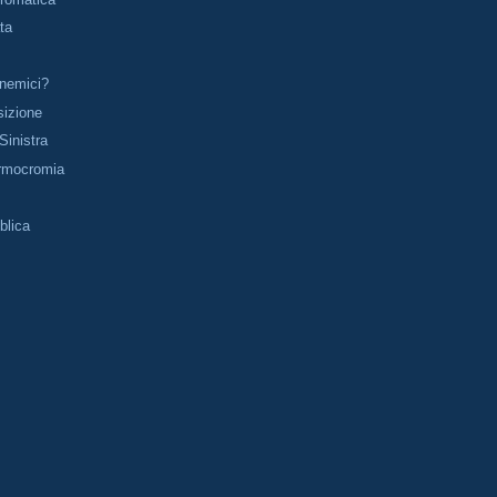
ta
nemici?
sizione
 Sinistra
'Armocromia
blica