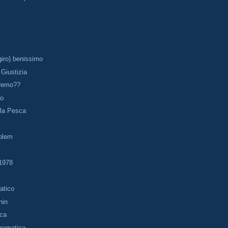
 giro) benissimo
 Giustizia
remo??
to
lla Pesca
blem
1978
atico
nin
nca
Cromatica