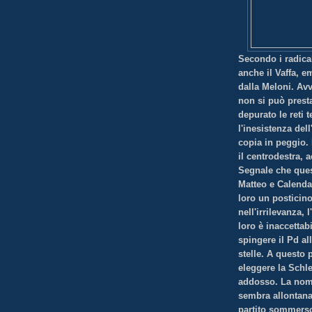
Secondo i radical
anche il Vaffa, e
dalla Meloni. Av
non si può prest
depurato le reti 
l'inesistenza de
copia in peggio.
il centrodestra, 
Segnale che ques
Matteo e Calenda
loro un posticino
nell'irrilevanza,
loro è inaccetta
spingere il Pd al
stelle. A questo 
eleggere la Schl
addosso. La nom
sembra allontanar
partito sommerso