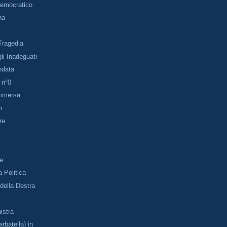
Democratico
na
Tragedia
li Inadeguati
ndata
 n°0
mmersa
n
re
o
se
 Politica
 della Destra
istra
rbatella) in