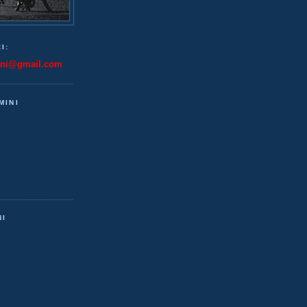
I:
ini@gmail.com
MINI
NI