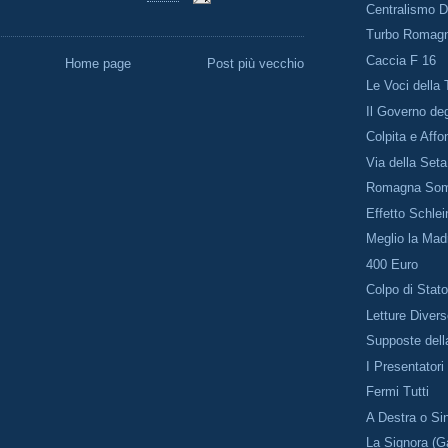
Centralismo 
Turbo Romag
Caccia F 16
Home page
Post più vecchio
Le Voci della 
Il Governo deg
Colpita e Affo
Via della Seta
Romagna So
Effetto Schlei
Meglio la Mad
400 Euro
Colpo di Stat
Letture Diver
Supposte della
I Presentatori
Fermi Tutti
A Destra o Sin
La Signora (Ga