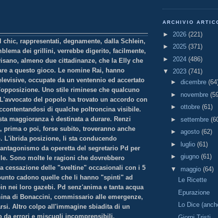
ARCHIVIO ARTIC
►
2026
(221)
 chic, rappresentati, degnamente, dalla Schlein,
►
2025
(371)
mblema dei grillini, verrebbe digerito, facilmente,
►
2024
(486)
visano, almeno due cittadinanze, che la Elly che
are a questo gioco. Le nomine Rai, hanno
▼
2023
(741)
televisive, occupate da un ventennio ed accertato
►
dicembre
(64
ll'opposizione. Uno stile riminese che qualcuno
►
novembre
(5
 L'avvocato del popolo ha trovato un accordo con
►
ottobre
(61)
accontentandosi di qualche poltroncina visibile.
ta maggioranza è destinata a durare. Renzi
►
settembre
(6
, prima o poi, forse subito, troveranno anche
►
agosto
(62)
. L'ibrida posizione, li sta conducendo
►
luglio
(61)
 l'antagonismo da operetta del segretario Pd per
►
giugno
(61)
bile. Sono molte le ragioni che dovrebbero
la cessazione delle "sveltine" occasionali con i 5
▼
maggio
(64)
punto cadono quelle che li hanno "spinti" ad
Le Ricette
ein nei loro gazebi. Pd senz'anima e tanta acqua
Epurazione
ina di Bonaccini, commissario alle emergenze,
Lo Dice (anch
si. Altro colpo all'immagine sbiadita di un
 da errori e miscugli incomprensibili.
Giorni Tristi