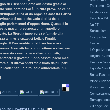
gno di Giuseppe Conte alla destra grazie al
Facciamo i Co
o sulle nomine Rai è un’altra prova, se ce ne
La Maggioran
ll’impossibilità di un organico asse tra Partito
Dopo Rai Pd
imento 5 stelle che vada al di là delle
aglie parlamentari d’opposizione. Questa è la
No ZTL
iesta, magari bisognosa di un appello o
Schicchismo
reato. La Giorgia imperversa e fa male alla
Occupy Rai
a all'inesistenza dei Letta e l'inutile
aghi. Il Pnrr ereditato dal Banchiere, era
Cosi è
noso. Giorgetti ha fatto un ottimo e silenzioso
L'Opposizione
a nascita assistita, si è alleato con tutti,
Regione Comm
antenere il governo. Sono passati pochi mesi
Destra e Sinis
torale, si ritrova spezzato e tirato da più parti.
n leader per il futuro, solo armocromia in 4
Ego Me Absol
Basta Passere
i
Vince Gravin
Volano solo Li
Comparazione
Romagna sott
Gli Angeli del
ASSIMO LUGARESI
ALLE
17:46