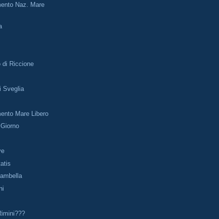
ento Naz. Mare
a
 di Riccione
i Sveglia
ento Mare Libero
 Giorno
ve
atis
iambella
ni
Rimini???