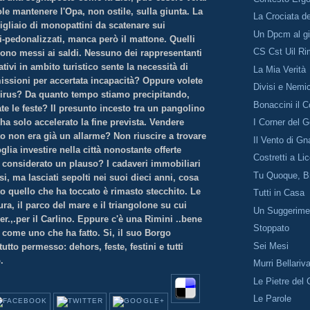
le mantenere l'Opa, non ostile, sulla giunta. La
La Crociata de
igliaio di monopattini da scatenare sui
Un Dpcm al gi
-pedonalizzati, manca però il mattone. Quelli
CS Cst Uil Ri
ono messi ai saldi. Nessuno dei rappresentanti
ativi in ambito turistico sente la necessità di
La Mia Verità
issioni per accertata incapacità? Oppure volete
Divisi e Nemic
 virus? Da quanto tempo stiamo precipitando,
Bonaccini il 
e le feste? Il presunto incesto tra un pangolino
 ha solo accelerato la fine prevista. Vendere
I Corner del 
o non era già un allarme? Non riuscire a trovare
Il Vento di Gn
glia investire nella città nonostante offerte
Costretti a Li
 considerato un plauso? I cadaveri immobiliari
Tu Quoque, Bru
si, ma lasciati sepolti nei suoi dieci anni, cosa
o quello che ha toccato è rimasto stecchito. Le
Tutti in Casa
ura, il parco del mare e il triangolone su cui
Un Suggerime
r.,.per il Carlino. Eppure c'è una Rimini ..bene
Stoppato
come uno che ha fatto. Si, il suo Borgo
Sei Mesi
utto permesso: dehors, feste, festini e tutti
mo.
Murri Bellariv
Le Pietre del 
Le Parole