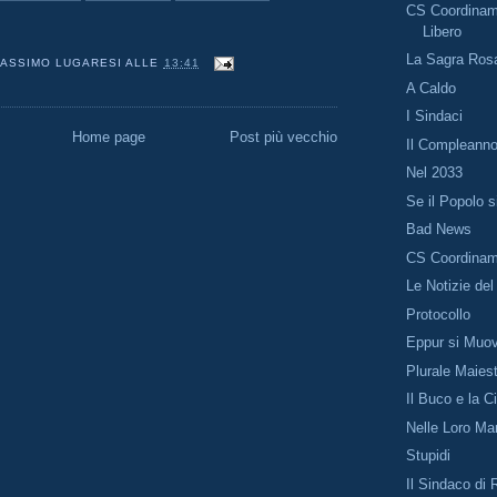
CS Coordinam
Libero
La Sagra Ros
ASSIMO LUGARESI
ALLE
13:41
A Caldo
I Sindaci
Home page
Post più vecchio
Il Compleanno
Nel 2033
Se il Popolo s
Bad News
CS Coordinam
Le Notizie del
Protocollo
Eppur si Muo
Plurale Maiest
Il Buco e la C
Nelle Loro Ma
Stupidi
Il Sindaco di 