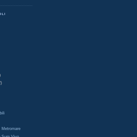
OLI
)
2)
ili
l Metromare
o Sum Vivo