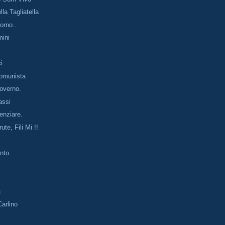
lla Tagliatella
orno..
mini
i
Comunista
Governo.
assi
cenziare.
te, Fili Mi !!
nto
a
Carlino