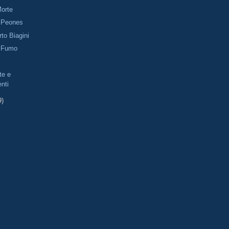
Morte
i Peones
to Biagini
i Fumo
te e
nti
9)