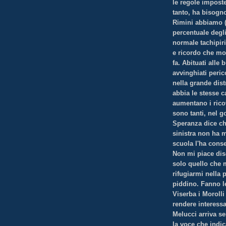
le regole imposte
tanto, ha bisogno
Rimini abbiamo (?
percentuale degl
normale tachipiri
e ricordo che mol
fa. Abituati alle
avvinghiati peri
nella grande dis
abbia le stesse c
aumentano i rico
sono tanti, nel
Speranza dice che
sinistra non ha m
scuola l'ha conse
Non mi piace dis
solo quello che 
rifugiarmi nella 
piddino. Fanno le
Viserba i Moroll
rendere interessa
Melucci arriva s
la voce che indi