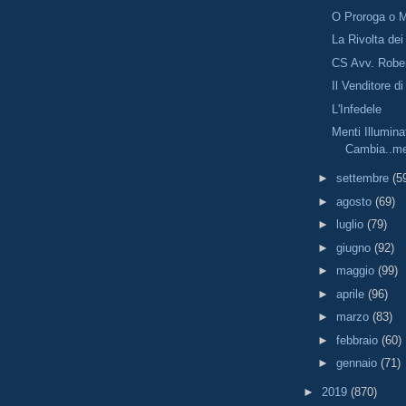
O Proroga o 
La Rivolta de
CS Avv. Rober
Il Venditore d
L'Infedele
Menti Illumina
Cambia..me
►
settembre
(5
►
agosto
(69)
►
luglio
(79)
►
giugno
(92)
►
maggio
(99)
►
aprile
(96)
►
marzo
(83)
►
febbraio
(60)
►
gennaio
(71)
►
2019
(870)