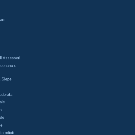
pam
i
li Assessori
Suonano e
la Siepe
udorata
ale
us
ele
le
to odiati