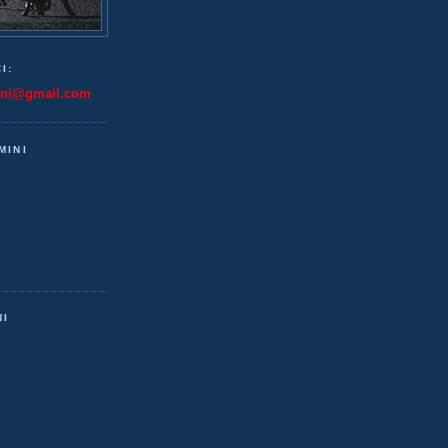
I:
ini@gmail.com
MINI
NI