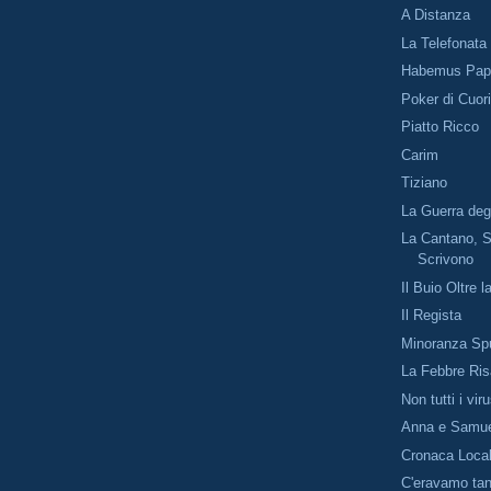
A Distanza
La Telefonata
Habemus Pa
Poker di Cuor
Piatto Ricco
Carim
Tiziano
La Guerra deg
La Cantano, 
Scrivono
Il Buio Oltre 
Il Regista
Minoranza Sp
La Febbre Ris
Non tutti i vir
Anna e Samu
Cronaca Loca
C'eravamo tan