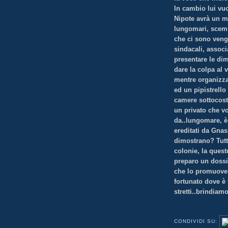
In cambio lui vuo
Nipote avrà un m
lungomari, scemi
che ci sono veng
sindacali, associ
presentare le dim
dare la colpa al
mentre organizzat
ed un pipistrello
camere sottocost
un privato che vo
da..lungomare, è
ereditati da Gnas
dimostrano? Tutt
colonie, la quest
preparo un dossie
che lo promuove 
fortunato dove è t
stretti..brindia
CONDIVIDI SU: