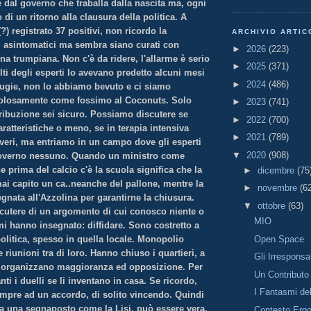
 dal governo che traballa dalla nascita ma, ogni
 di un ritorno alla clausura della politica. A
) registrato 37 positivi, non ricordo la
ARCHIVIO ARTIC
i asintomatici ma sembra siano curati con
►
2026
(223)
na trumpiana. Non c'è da ridere, l'allarme è serio
►
2025
(371)
ti degli esperti lo avevano predetto alcuni mesi
►
2024
(486)
 bugie, non lo abbiamo bevuto e ci siamo
colosamente come fossimo al Coconuts. Solo
►
2023
(741)
tribuzione sei sicuro. Possiamo discutere se
►
2022
(700)
aratteristiche o meno, se in terapia intensiva
►
2021
(789)
veri, ma entriamo in un campo dove gli esperti
▼
2020
(908)
 governo nessuno. Quando un ministro come
 prima del calcio c'è la scuola significa che la
►
dicembre
(75
ai capito un ca..neanche del pallone, mentre la
►
novembre
(6
gnata all'Azzolina per garantirne la chiusura.
▼
ottobre
(63)
cutere di un argomento di cui conosco niente o
MIO
mi hanno insegnato: diffidare. Sono costretto a
Open Space
politica, spesso in quella locale. Monopolio
 riunioni tra di loro. Hanno chiuso i quartieri, a
Gli Irresponsab
i organizzano maggioranza ed opposizione. Per
Un Contributo
nti i duelli se li inventano in casa. Se ricordo,
I Fantasmi de
empre ad un accordo, di solito vincendo. Quindi
ca una segnaposto come la Lisi, può essere vera.
Contesto Erg