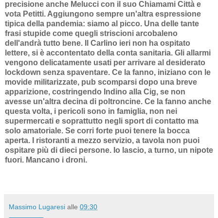
precisione anche Melucci con il suo Chiamami Città e
vota Petitti. Aggiungono sempre un'altra espressione
tipica della pandemia: siamo al picco. Una delle tante
frasi stupide come quegli striscioni arcobaleno
dell'andrà tutto bene. Il Carlino ieri non ha ospitato
lettere, si è accontentato della conta sanitaria. Gli allarmi
vengono delicatamente usati per arrivare al desiderato
lockdown senza spaventare. Ce la fanno, iniziano con le
movide militarizzate, pub scomparsi dopo una breve
apparizione, costringendo Indino alla Cig, se non
avesse un'altra decina di poltroncine. Ce la fanno anche
questa volta, i pericoli sono in famiglia, non nei
supermercati e soprattutto negli sport di contatto ma
solo amatoriale. Se corri forte puoi tenere la bocca
aperta. I ristoranti a mezzo servizio, a tavola non puoi
ospitare più di dieci persone. Io lascio, a turno, un nipote
fuori. Mancano i droni.
Massimo Lugaresi
alle
09:30