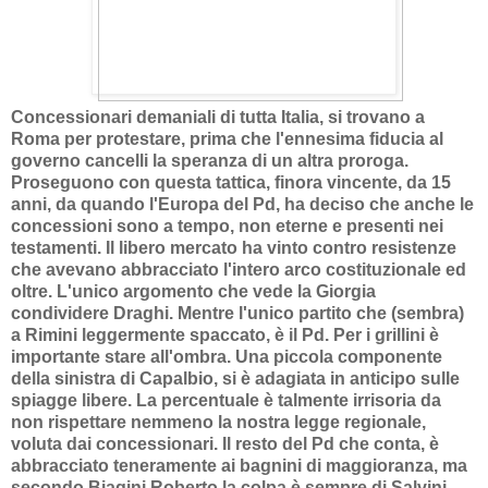
Concessionari demaniali di tutta Italia, si trovano a
Roma per protestare, prima che l'ennesima fiducia al
governo cancelli la speranza di un altra proroga.
Proseguono con questa tattica, finora vincente, da 15
anni, da quando l'Europa del Pd, ha deciso che anche le
concessioni sono a tempo, non eterne e presenti nei
testamenti. Il libero mercato ha vinto contro resistenze
che avevano abbracciato l'intero arco costituzionale ed
oltre. L'unico argomento che vede la Giorgia
condividere Draghi. Mentre l'unico partito che (sembra)
a Rimini leggermente spaccato, è il Pd. Per i grillini è
importante stare all'ombra. Una piccola componente
della sinistra di Capalbio, si è adagiata in anticipo sulle
spiagge libere. La percentuale è talmente irrisoria da
non rispettare nemmeno la nostra legge regionale,
voluta dai concessionari. Il resto del Pd che conta, è
abbracciato teneramente ai bagnini di maggioranza, ma
secondo Biagini Roberto la colpa è sempre di Salvini,