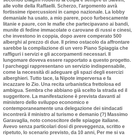
alle volte della Raffaelli. Scherzo, l'argomento avrà
fortissime ripercussioni in campo nazionale. La lobby
demaniale ha usato, a mio parere, poco furbescamente
litanie e paure, con le mafie che partecipavano ai bandi,
munite di fedine immacolate o carovane di russi e cinesi,
che investono in coppia, dopo avere comperato 500
alberghi al prezzo di due. Il primo ostacolo da affrontare
sarebbe la compilazione di un vero Piano Spiaggia che
raffiguri i servizi e gli accorpamenti necessari. Il
lungomare doveva essere rapportato a questo progetto.
I parcheggi rappresentano un servizio indispensabile,
come la necessità di adeguare gli spazi degli esercizi
alberghieri. Tutto tace, la Nipote imperversa e fa
incazzare lo Zio. Una recita urbanistica frettolosa ed
ambigua. Sembra che abbiano già scelto la strada ed il
suggeritore. La manifestazione è prevista davanti al
ministero dello sviluppo economico e
contemporaneamente una delegazione dei sindacati
incontrerà il ministro al turismo e demanio (?) Massimo
Garavaglia, noto conoscitore delle spiagge italiane.
Avevo senza particolari dosi di preveggenza, scritto e
ripetuto, lo scenario previsto, da 10 anni, Per me si va